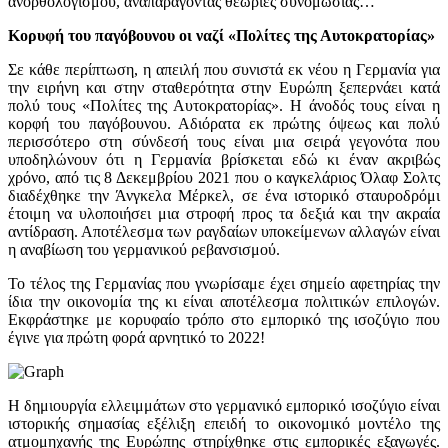
ανορθολογισμού, αναπαράγοντας θεωρίες συνομωσίας…
Κορυφή του παγόβουνου οι ναζί «Πολίτες της Αυτοκρατορίας»
Σε κάθε περίπτωση, η απειλή που συνιστά εκ νέου η Γερμανία για
την ειρήνη και στην σταθερότητα στην Ευρώπη ξεπερνάει κατά
πολύ τους «Πολίτες της Αυτοκρατορίας». Η άνοδός τους είναι η
κορφή του παγόβουνου. Αδιόρατα εκ πρώτης όψεως και πολύ
περισσότερο στη σύνδεσή τους είναι μια σειρά γεγονότα που
υποδηλώνουν ότι η Γερμανία βρίσκεται εδώ κι έναν ακριβώς
χρόνο, από τις 8 Δεκεμβρίου 2021 που ο καγκελάριος Όλαφ Σολτς
διαδέχθηκε την Άνγκελα Μέρκελ, σε ένα ιστορικό σταυροδρόμι
έτοιμη να υλοποιήσει μια στροφή προς τα δεξιά και την ακραία
αντίδραση. Αποτέλεσμα των ραγδαίων υποκείμενων αλλαγών είναι
η αναβίωση του γερμανικού ρεβανσισμού.
Το τέλος της Γερμανίας που γνωρίσαμε έχει σημείο αφετηρίας την
ίδια την οικονομία της κι είναι αποτέλεσμα πολιτικών επιλογών.
Εκφράστηκε με κορυφαίο τρόπο στο εμπορικό της ισοζύγιο που
έγινε για πρώτη φορά αρνητικό το 2022!
Η δημιουργία ελλειμμάτων στο γερμανικό εμπορικό ισοζύγιο είναι
ιστορικής σημασίας εξέλιξη επειδή το οικονομικό μοντέλο της
ατμομηχανής της Ευρώπης στηρίχθηκε στις εμπορικές εξαγωγές.