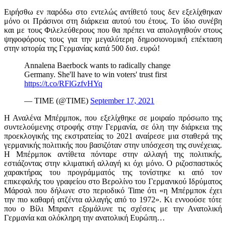
Ειρήσθω εν παρόδω στο εντελώς αντίθετό τους δεν εξελίχθηκαν
μόνο οι Πράσινοι στη διάρκεια αυτού του έτους. Το ίδιο συνέβη
και με τους Φιλελεύθερους που θα πρέπει να απολογηθούν στους
ψηφοφόρους τους για την μεγαλύτερη δημοσιονομική επέκταση
στην ιστορία της Γερμανίας κατά 500 δισ. ευρώ!
Annalena Baerbock wants to radically change
Germany. She'll have to win voters' trust first
https://t.co/RFlGzfvHYq
— TIME (@TIME)
September 17, 2021
Η Αναλένα Μπέρμποκ, που εξελίχθηκε σε μοιραίο πρόσωπο της
συντελούμενης στροφής στην Γερμανία, σε όλη την διάρκεια της
προεκλογικής της εκστρατείας το 2021 αναίρεσε μια σταθερά της
γερμανικής πολιτικής που βασιζόταν στην υπόσχεση της συνέχειας.
Η Μπέρμποκ αντίθετα πόνταρε στην αλλαγή της πολιτικής,
εστιάζοντας στην κλιματική αλλαγή κι όχι μόνο. Ο ριζοσπαστικός
χαρακτήρας του προγράμματός της τονίστηκε κι από τον
επικεφαλής του γραφείου στο Βερολίνο του Γερμανικού Ιδρύματος
Μάρσαλ που δήλωνε στο περιοδικό Time ότι «η Μπέρμποκ έχει
την πιο καθαρή ατζέντα αλλαγής από το 1972». Κι εννοούσε τότε
που ο Βίλι Μπραντ εξομάλυνε τις σχέσεις με την Ανατολική
Γερμανία και ολόκληρη την ανατολική Ευρώπη…