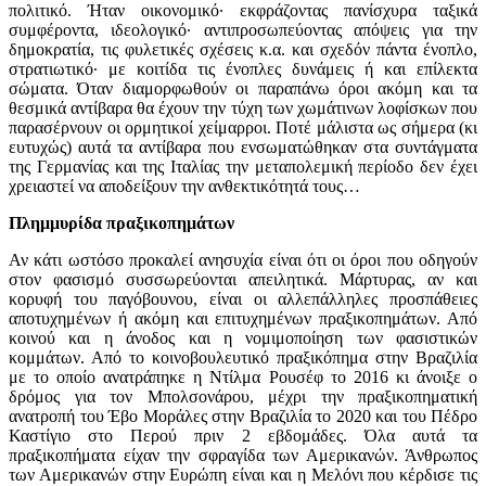
πολιτικό. Ήταν οικονομικό· εκφράζοντας πανίσχυρα ταξικά
συμφέροντα, ιδεολογικό· αντιπροσωπεύοντας απόψεις για την
δημοκρατία, τις φυλετικές σχέσεις κ.α. και σχεδόν πάντα ένοπλο,
στρατιωτικό· με κοιτίδα τις ένοπλες δυνάμεις ή και επίλεκτα
σώματα. Όταν διαμορφωθούν οι παραπάνω όροι ακόμη και τα
θεσμικά αντίβαρα θα έχουν την τύχη των χωμάτινων λοφίσκων που
παρασέρνουν οι ορμητικοί χείμαρροι. Ποτέ μάλιστα ως σήμερα (κι
ευτυχώς) αυτά τα αντίβαρα που ενσωματώθηκαν στα συντάγματα
της Γερμανίας και της Ιταλίας την μεταπολεμική περίοδο δεν έχει
χρειαστεί να αποδείξουν την ανθεκτικότητά τους…
Πλημμυρίδα πραξικοπημάτων
Αν κάτι ωστόσο προκαλεί ανησυχία είναι ότι οι όροι που οδηγούν
στον φασισμό συσσωρεύονται απειλητικά. Μάρτυρας, αν και
κορυφή του παγόβουνου, είναι οι αλλεπάλληλες προσπάθειες
αποτυχημένων ή ακόμη και επιτυχημένων πραξικοπημάτων. Από
κοινού και η άνοδος και η νομιμοποίηση των φασιστικών
κομμάτων. Από το κοινοβουλευτικό πραξικόπημα στην Βραζιλία
με το οποίο ανατράπηκε η Ντίλμα Ρουσέφ το 2016 κι άνοιξε ο
δρόμος για τον Μπολσονάρου, μέχρι την πραξικοπηματική
ανατροπή του Έβο Μοράλες στην Βραζιλία το 2020 και του Πέδρο
Καστίγιο στο Περού πριν 2 εβδομάδες. Όλα αυτά τα
πραξικοπήματα είχαν την σφραγίδα των Αμερικανών. Άνθρωπος
των Αμερικανών στην Ευρώπη είναι και η Μελόνι που κέρδισε τις