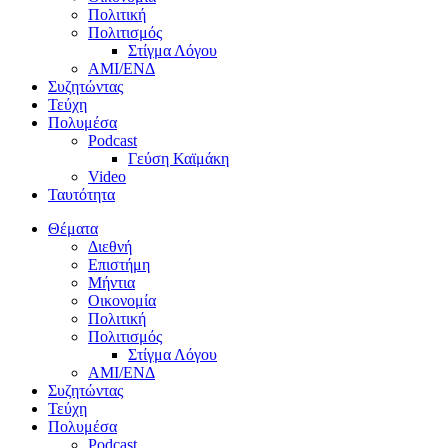
Πολιτική
Πολιτισμός
Στίγμα Λόγου
AMI/ΕΝΔ
Συζητώντας
Τεύχη
Πολυμέσα
Podcast
Γεύση Καϊμάκη
Video
Ταυτότητα
Θέματα
Διεθνή
Επιστήμη
Μήντια
Οικονομία
Πολιτική
Πολιτισμός
Στίγμα Λόγου
AMI/ΕΝΔ
Συζητώντας
Τεύχη
Πολυμέσα
Podcast