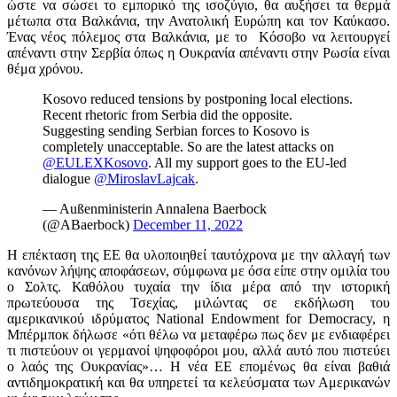
ώστε να σώσει το εμπορικό της ισοζύγιο, θα αυξήσει τα θερμά
μέτωπα στα Βαλκάνια, την Ανατολική Ευρώπη και τον Καύκασο.
Ένας νέος πόλεμος στα Βαλκάνια, με το Κόσοβο να λειτουργεί
απέναντι στην Σερβία όπως η Ουκρανία απέναντι στην Ρωσία είναι
θέμα χρόνου.
Kosovo reduced tensions by postponing local elections.
Recent rhetoric from Serbia did the opposite.
Suggesting sending Serbian forces to Kosovo is
completely unacceptable. So are the latest attacks on
@EULEXKosovo
. All my support goes to the EU-led
dialogue
@MiroslavLajcak
.
— Außenministerin Annalena Baerbock
(@ABaerbock)
December 11, 2022
Η επέκταση της ΕΕ θα υλοποιηθεί ταυτόχρονα με την αλλαγή των
κανόνων λήψης αποφάσεων, σύμφωνα με όσα είπε στην ομιλία του
ο Σολτς. Καθόλου τυχαία την ίδια μέρα από την ιστορική
πρωτεύουσα της Τσεχίας, μιλώντας σε εκδήλωση του
αμερικανικού ιδρύματος National Endowment for Democracy, η
Μπέρμποκ δήλωσε «ότι θέλω να μεταφέρω πως δεν με ενδιαφέρει
τι πιστεύουν οι γερμανοί ψηφοφόροι μου, αλλά αυτό που πιστεύει
ο λαός της Ουκρανίας»… Η νέα ΕΕ επομένως θα είναι βαθιά
αντιδημοκρατική και θα υπηρετεί τα κελεύσματα των Αμερικανών