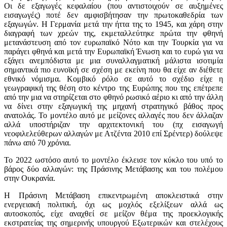
Οι δε εξαγωγές κεφαλαίου (που αντιστοιχούν σε αυξημένες
εισαγωγές) ποτέ δεν αμφισβήτησαν την πρωτοκαθεδρία των
εξαγωγών. Η Γερμανία μετά την ήττα της το 1945, και χάρη στην
διαγραφή των χρεών της, εκμεταλλεύτηκε πρώτα την φθηνή
μετανάστευση από τον ευρωπαϊκό Νότο και την Τουρκία για να
παράγει φθηνά και μετά την Ευρωπαϊκή Ένωση και το ευρώ για να
εξάγει ανεμπόδιστα με μια συναλλαγματική μάλιστα ισοτιμία
σημαντικά πιο ευνοϊκή σε σχέση με εκείνη που θα είχε αν διέθετε
εθνικό νόμισμα. Κομβικό ρόλο σε αυτό το σχέδιο είχε η
γεωγραφική της θέση στο κέντρο της Ευρώπης που της επέτρεπε
από την μια να στηρίζεται στο φθηνό ρωσικό αέριο κι από την άλλη
να δίνει στην εξαγωγική της μηχανή στρατηγικό βάθος προς
ανατολάς. Το μοντέλο αυτό με μείζονες αλλαγές που δεν άλλαζαν
αλλά υποστήριζαν την αρχιτεκτονική του (πχ εισαγωγή
νεοφιλελεύθερων αλλαγών με Ατζέντα 2010 επί Σρέντερ) δούλεψε
πάνω από 70 χρόνια.
Το 2022 ωστόσο αυτό το μοντέλο έκλεισε τον κύκλο του υπό το
βάρος δύο αλλαγών: της Πράσινης Μετάβασης και του πολέμου
στην Ουκρανία.
Η Πράσινη Μετάβαση επικεντρωμένη αποκλειστικά στην
ενεργειακή πολιτική, όχι ως μοχλός εξελίξεων αλλά ως
αυτοσκοπός, είχε αναχθεί σε μείζον θέμα της προεκλογικής
εκστρατείας της σημερινής υπουργού Εξωτερικών και στελέχους