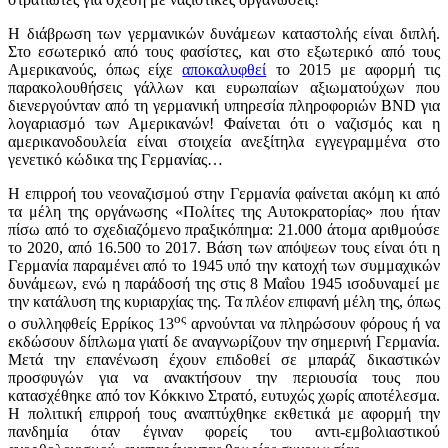
Η διάβρωση των γερμανικών δυνάμεων καταστολής είναι διπλή.
Στο εσωτερικό από τους φασίστες, και στο εξωτερικό από τους
Αμερικανούς, όπως είχε
αποκαλυφθεί
το 2015 με αφορμή τις
παρακολουθήσεις γάλλων και ευρωπαίων αξιωματούχων που
διενεργούνταν από τη γερμανική υπηρεσία πληροφοριών BND για
λογαριασμό των Αμερικανών! Φαίνεται ότι ο ναζισμός και η
αμερικανοδουλεία είναι στοιχεία ανεξίτηλα εγγεγραμμένα στο
γενετικό κώδικα της Γερμανίας…
Η επιρροή του νεοναζισμού στην Γερμανία φαίνεται ακόμη κι από
τα μέλη της οργάνωσης «Πολίτες της Αυτοκρατορίας» που ήταν
πίσω από το σχεδιαζόμενο πραξικόπημα: 21.000 άτομα αριθμούσε
το 2020, από 16.500 το 2017. Βάση των απόψεων τους είναι ότι η
Γερμανία παραμένει από το 1945 υπό την κατοχή των συμμαχικών
δυνάμεων, ενώ η παράδοσή της στις 8 Μαΐου 1945 ισοδυναμεί με
την κατάλυση της κυριαρχίας της. Τα πλέον επιφανή μέλη της, όπως
ος
ο συλληφθείς Ερρίκος 13
αρνούνται να πληρώσουν φόρους ή να
εκδώσουν δίπλωμα γιατί δε αναγνωρίζουν την σημερινή Γερμανία.
Μετά την επανένωση έχουν επιδοθεί σε μπαράζ δικαστικών
προσφυγών για να ανακτήσουν την περιουσία τους που
κατασχέθηκε από τον Κόκκινο Στρατό, ευτυχώς χωρίς αποτέλεσμα.
Η πολιτική επιρροή τους αναπτύχθηκε εκθετικά με αφορμή την
πανδημία όταν έγιναν φορείς του αντι-εμβολιαστικού