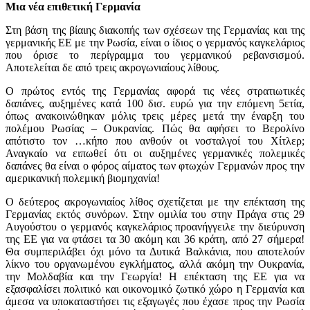
Μια νέα επιθετική Γερμανία
Στη βάση της βίαιης διακοπής των σχέσεων της Γερμανίας και της
γερμανικής ΕΕ με την Ρωσία, είναι ο ίδιος ο γερμανός καγκελάριος
που όρισε το περίγραμμα του γερμανικού ρεβανσισμού.
Αποτελείται δε από τρεις ακρογωνιαίους λίθους.
Ο πρώτος εντός της Γερμανίας αφορά τις νέες στρατιωτικές
δαπάνες, αυξημένες κατά 100 δισ. ευρώ για την επόμενη 5ετία,
όπως ανακοινώθηκαν μόλις τρεις μέρες μετά την έναρξη του
πολέμου Ρωσίας – Ουκρανίας. Πώς θα αφήσει το Βερολίνο
απότιστο τον …κήπο που ανθούν οι νοσταλγοί του Χίτλερ;
Αναγκαίο να ειπωθεί ότι οι αυξημένες γερμανικές πολεμικές
δαπάνες θα είναι ο φόρος αίματος των φτωχών Γερμανών προς την
αμερικανική πολεμική βιομηχανία!
Ο δεύτερος ακρογωνιαίος λίθος σχετίζεται με την επέκταση της
Γερμανίας εκτός συνόρων. Στην ομιλία του στην Πράγα στις 29
Αυγούστου ο γερμανός καγκελάριος προανήγγειλε την διεύρυνση
της ΕΕ για να φτάσει τα 30 ακόμη και 36 κράτη, από 27 σήμερα!
Θα συμπεριλάβει όχι μόνο τα Δυτικά Βαλκάνια, που αποτελούν
λίκνο του οργανωμένου εγκλήματος, αλλά ακόμη την Ουκρανία,
την Μολδαβία και την Γεωργία! Η επέκταση της ΕΕ για να
εξασφαλίσει πολιτικό και οικονομικό ζωτικό χώρο η Γερμανία και
άμεσα να υποκαταστήσει τις εξαγωγές που έχασε προς την Ρωσία