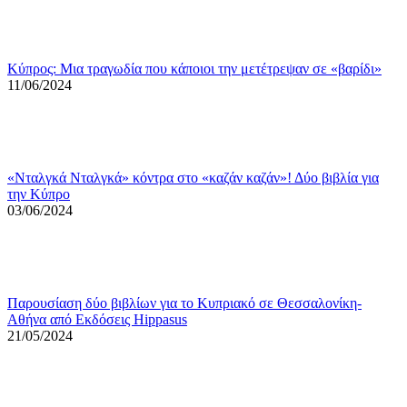
Κύπρος: Μια τραγωδία που κάποιοι την μετέτρεψαν σε «βαρίδι»
11/06/2024
«Νταλγκά Νταλγκά» κόντρα στο «καζάν καζάν»! Δύο βιβλία για
την Κύπρο
03/06/2024
Παρουσίαση δύο βιβλίων για το Κυπριακό σε Θεσσαλονίκη-
Αθήνα από Εκδόσεις Hippasus
21/05/2024