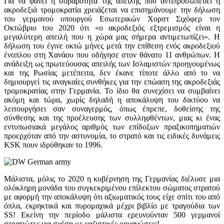
Για να φανεί η σοβαρότητα της απειλής που αντιπροσωπεύει η
ακροδεξιά τρομοκρατία χρειάζεται να επισημάνουμε την δήλωση
του γερμανού υπουργού Εσωτερικών Χορστ Σιχόφερ τον
Οκτώβριο του 2020 ότι «ο ακροδεξιός εξτρεμισμός είναι η
μεγαλύτερη απειλή που η χώρα μας σήμερα αντιμετωπίζει». Η
δήλωση του έγινε οκτώ μήνες μετά την επίθεση ενός ακροδεξιού
ένοπλου στη Χανάου που οδήγησε στον θάνατο 11 ανθρώπων. Η
ανάδειξη ως πρωτεύουσας απειλής των Ισλαμιστών προηγουμένως
και της Ρωσίας μετέπειτα, δεν έκανε τίποτε άλλο από το να
δημιουργεί τις αναγκαίες συνθήκες για την επώαση της ακροδεξιάς
τρομοκρατίας στην Γερμανία. Το ίδιο θα συνεχίσει να συμβαίνει
ακόμη και τώρα, χωρίς δηλαδή η αποκάλυψη του δικτύου να
λειτουργήσει σαν συναγερμός, όπως έπρεπε, δοθείσης της
σύνθεσης και της προέλευσης των συλληφθέντων, μιας κι ένας
εντυπωσιακά μεγάλος αριθμός των επίδοξων πραξικοπηματιών
προερχόταν από την αστυνομία, το στρατό και τις ειδικές δυνάμεις
KSK πουν ιδρύθηκαν το 1996.
Μάλιστα, μόλις το 2020 η κυβέρνηση της Γερμανίας διέλυσε μια
ολόκληρη μονάδα του συγκεκριμένου επίλεκτου σώματος στρατού
με αφορμή την αποκάλυψη ότι αξιωματικός τους είχε σπίτι του από
όπλα, εκρηκτικά και πυρομαχικά μέχρι βιβλίο με τραγούδια των
SS! Εκείνη την περίοδο μάλιστα ερευνούνταν 500 γερμανοί
στρατιώτες για σχέση με ναζιστικές οργανώσεις!