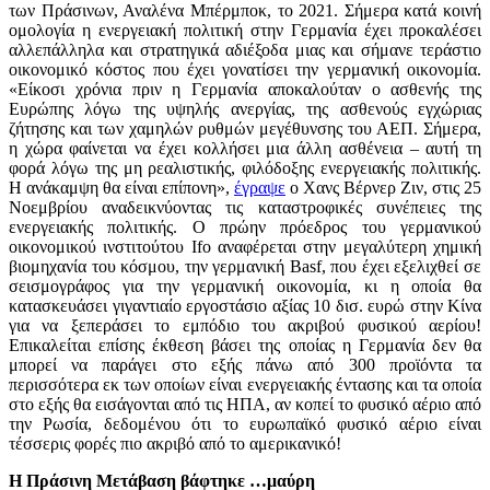
των Πράσινων, Αναλένα Μπέρμποκ, το 2021. Σήμερα κατά κοινή
ομολογία η ενεργειακή πολιτική στην Γερμανία έχει προκαλέσει
αλλεπάλληλα και στρατηγικά αδιέξοδα μιας και σήμανε τεράστιο
οικονομικό κόστος που έχει γονατίσει την γερμανική οικονομία.
«Είκοσι χρόνια πριν η Γερμανία αποκαλούταν ο ασθενής της
Ευρώπης λόγω της υψηλής ανεργίας, της ασθενούς εγχώριας
ζήτησης και των χαμηλών ρυθμών μεγέθυνσης του ΑΕΠ. Σήμερα,
η χώρα φαίνεται να έχει κολλήσει μια άλλη ασθένεια – αυτή τη
φορά λόγω της μη ρεαλιστικής, φιλόδοξης ενεργειακής πολιτικής.
Η ανάκαμψη θα είναι επίπονη»,
έγραψε
ο Χανς Βέρνερ Ζιν, στις 25
Νοεμβρίου αναδεικνύοντας τις καταστροφικές συνέπειες της
ενεργειακής πολιτικής. Ο πρώην πρόεδρος του γερμανικού
οικονομικού ινστιτούτου Ifo αναφέρεται στην μεγαλύτερη χημική
βιομηχανία του κόσμου, την γερμανική Basf, που έχει εξελιχθεί σε
σεισμογράφος για την γερμανική οικονομία, κι η οποία θα
κατασκευάσει γιγαντιαίο εργοστάσιο αξίας 10 δισ. ευρώ στην Κίνα
για να ξεπεράσει το εμπόδιο του ακριβού φυσικού αερίου!
Επικαλείται επίσης έκθεση βάσει της οποίας η Γερμανία δεν θα
μπορεί να παράγει στο εξής πάνω από 300 προϊόντα τα
περισσότερα εκ των οποίων είναι ενεργειακής έντασης και τα οποία
στο εξής θα εισάγονται από τις ΗΠΑ, αν κοπεί το φυσικό αέριο από
την Ρωσία, δεδομένου ότι το ευρωπαϊκό φυσικό αέριο είναι
τέσσερις φορές πιο ακριβό από το αμερικανικό!
Η Πράσινη Μετάβαση βάφτηκε …μαύρη