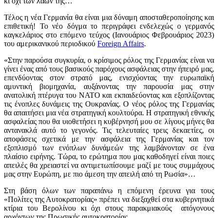
κι όχι των λαών της…
Τέλος η νέα Γερμανία θα είναι μια δύναμη αποσταθεροποίησης και
επιθετική! Το νέο δόγμα το περιγράφει ενδελεχώς ο γερμανός
καγκελάριος στο επόμενο τεύχος (Ιανουάριος Φεβρουάριος 2023)
του αμερικανικού περιοδικού
Foreign Affairs
.
«Στην παρούσα συγκυρία, ο κρίσιμος ρόλος της Γερμανίας είναι να
γίνει ένας από τους βασικούς παρόχους ασφάλειας στην ήπειρό μας,
επενδύοντας στον στρατό μας, ενισχύοντας την ευρωπαϊκή
αμυντική βιομηχανία, αυξάνοντας την παρουσία μας στην
ανατολική πτέρυγα του ΝΑΤΟ και εκπαιδεύοντας και εξοπλίζοντας
τις ένοπλες δυνάμεις της Ουκρανίας. Ο νέος ρόλος της Γερμανίας
θα απαιτήσει μια νέα στρατηγική κουλτούρα. Η στρατηγική εθνικής
ασφαλείας που θα υιοθετήσει η κυβέρνησή μου σε λίγους μήνες θα
αντανακλά αυτό το γεγονός. Τις τελευταίες τρεις δεκαετίες, οι
αποφάσεις σχετικά με την ασφάλεια της Γερμανίας και τον
εξοπλισμό των ενόπλων δυνάμεών της λαμβάνονταν σε ένα
πλαίσιο ειρήνης. Τώρα, το ερώτημα που μας καθοδηγεί είναι ποιες
απειλές θα χρειαστεί να αντιμετωπίσουμε μαζί με τους συμμάχους
μας στην Ευρώπη, με πιο άμεση την απειλή από τη Ρωσία»…
Στη βάση όλων των παραπάνω η επόμενη έρευνα για τους
«Πολίτες της Αυτοκρατορίας» πρέπει να διεξαχθεί στα κυβερνητικά
κτίρια του Βερολίνου κι όχι στους παρακμιακούς απόγονους
αρχόντων της Πρωσικής αυτοκρατορίας…