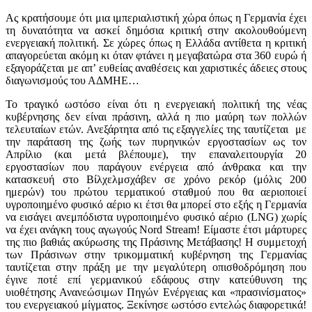
Ας κρατήσουμε ότι μια ιμπεριαλιστική χώρα όπως η Γερμανία έχει
τη δυνατότητα να ασκεί δημόσια κριτική στην ακολουθούμενη
ενεργειακή πολιτική. Σε χώρες όπως η Ελλάδα αντίθετα η κριτική
απαγορεύεται ακόμη κι όταν φτάνει η μεγαβατώρα στα 360 ευρώ ή
εξαγοράζεται με απ’ ευθείας αναθέσεις και χαριστικές άδειες στους
διαγωνισμούς του ΑΔΜΗΕ…
Το τραγικό ωστόσο είναι ότι η ενεργειακή πολιτική της νέας
κυβέρνησης δεν είναι πράσινη, αλλά η πιο μαύρη των πολλών
τελευταίων ετών. Ανεξάρτητα από τις εξαγγελίες της ταυτίζεται με
την παράταση της ζωής των πυρηνικών εργοστασίων ως τον
Απρίλιο (και μετά βλέπουμε), την επαναλειτουργία 20
εργοστασίων που παράγουν ενέργεια από άνθρακα και την
κατασκευή στο Βίλχελμσχάβεν σε χρόνο ρεκόρ (μόλις 200
ημερών) του πρώτου τερματικού σταθμού που θα αεριοποιεί
υγροποιημένο φυσικό αέριο κι έτσι θα μπορεί στο εξής η Γερμανία
να εισάγει ανεμπόδιστα υγροποιημένο φυσικό αέριο (LNG) χωρίς
να έχει ανάγκη τους αγωγούς Nord Stream! Είμαστε έτσι μάρτυρες
της πιο βαθιάς ακύρωσης της Πράσινης Μετάβασης! Η συμμετοχή
των Πράσινων στην τρικομματική κυβέρνηση της Γερμανίας
ταυτίζεται στην πράξη με την μεγαλύτερη οπισθοδρόμηση που
έγινε ποτέ επί γερμανικού εδάφους στην κατεύθυνση της
υιοθέτησης Ανανεώσιμων Πηγών Ενέργειας και «πρασινίσματος»
του ενεργειακού μίγματος. Ξεκίνησε ωστόσο εντελώς διαφορετικά!