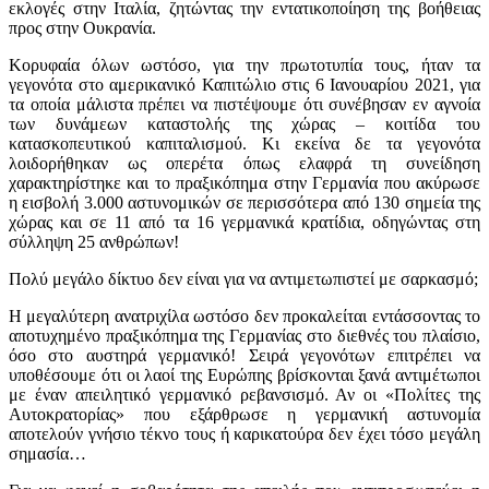
εκλογές στην Ιταλία, ζητώντας την εντατικοποίηση της βοήθειας
προς στην Ουκρανία.
Κορυφαία όλων ωστόσο, για την πρωτοτυπία τους, ήταν τα
γεγονότα στο αμερικανικό Καπιτώλιο στις 6 Ιανουαρίου 2021, για
τα οποία μάλιστα πρέπει να πιστέψουμε ότι συνέβησαν εν αγνοία
των δυνάμεων καταστολής της χώρας – κοιτίδα του
κατασκοπευτικού καπιταλισμού. Κι εκείνα δε τα γεγονότα
λοιδορήθηκαν ως οπερέτα όπως ελαφρά τη συνείδηση
χαρακτηρίστηκε και το πραξικόπημα στην Γερμανία που ακύρωσε
η εισβολή 3.000 αστυνομικών σε περισσότερα από 130 σημεία της
χώρας και σε 11 από τα 16 γερμανικά κρατίδια, οδηγώντας στη
σύλληψη 25 ανθρώπων!
Πολύ μεγάλο δίκτυο δεν είναι για να αντιμετωπιστεί με σαρκασμό;
Η μεγαλύτερη ανατριχίλα ωστόσο δεν προκαλείται εντάσσοντας το
αποτυχημένο πραξικόπημα της Γερμανίας στο διεθνές του πλαίσιο,
όσο στο αυστηρά γερμανικό! Σειρά γεγονότων επιτρέπει να
υποθέσουμε ότι οι λαοί της Ευρώπης βρίσκονται ξανά αντιμέτωποι
με έναν απειλητικό γερμανικό ρεβανσισμό. Αν οι «Πολίτες της
Αυτοκρατορίας» που εξάρθρωσε η γερμανική αστυνομία
αποτελούν γνήσιο τέκνο τους ή καρικατούρα δεν έχει τόσο μεγάλη
σημασία…