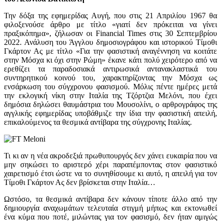
Την δόξα της εφημερίδας Αυγή, που στις 21 Απριλίου 1967 θα
φιλοξενούσε άρθρο με τίτλο «γιατί δεν πρόκειται να γίνει
πραξικόπημα», ζήλωσαν οι Financial Times στις 30 Σεπτεμβρίου
2022. Ανάλυση του Άγγλου δημοσιογράφου και ιστορικού Τίμοθι
Γκάρτον Ας με τίτλο «Για την φασιστική αναγέννηση να κοιτάτε
στην Μόσχα κι όχι στην Ρώμη» έκανε κάτι πολύ χειρότερο από να
ερεθίζει τα παραδοσιακά αντιρωσικά αντανακλαστικά του
συντηρητικού κοινού του, χαρακτηρίζοντας την Μόσχα ως
ενσάρκωση του σύγχρονου φασισμού. Μόλις πέντε ημέρες μετά
την εκλογική νίκη στην Ιταλία της Τζόρτζια Μελόνι, που έχει
δημόσια δηλώσει θαυμάστρια του Μουσολίνι, ο αρθρογράφος της
αγγλικής εφημερίδας υποβάθμιζε την ίδια την φασιστική απειλή,
επικαλούμενος τα θεσμικά αντίβαρα της σύγχρονης Ιταλίας.
Τι κι αν η νέα ακροδεξιά πρωθυπουργός δεν χάνει ευκαιρία που να
μην σηκώσει το αριστερό χέρι παραπέμποντας στον φασιστικό
χαιρετισμό έτσι ώστε να το συνηθίσουμε κι αυτό, η απειλή για τον
Τίμοθι Γκάρτον Ας δεν βρίσκεται στην Ιταλία…
Ωστόσο, τα θεσμικά αντίβαρα δεν κάνουν τίποτε άλλο από την
δημιουργία αναχωμάτων τελευταία στιγμή μήπως και εκτονωθεί
ένα κύμα που ποτέ, μιλώντας για τον φασισμό, δεν ήταν αμιγώς