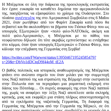
Η Μπέρμποκ σε όλη την διάρκεια της προεκλογικής εκστρατείας
δεν έχανε ευκαιρία να καταθέτει δημόσια την αμερικανοδουλεία
της, πασχίζοντας να εξασφαλίσει το χρίσμα της Ουάσιγκτον. Στο
πλαίσιο
συνέντευξης
της στο Αμερικανικό Συμβούλιο στις 6 Μαΐου
2021, όταν ρωτήθηκε από τον Φαρίντ Ζακαρία κατά πόσο θα
σεβαστεί και θα ακολουθήσει τα βήματα του Γιόσκα Φίσερ που ως
υπουργός Εξωτερικών ήταν «πολύ φιλο-ΝΑΤΟϊκός, ακόμη και
πολύ φιλο-Αμερικανός», η Μπέρμποκ με το πάθος του
νεοφώτιστου δήλωσε ότι τότε ακριβώς εμπνεύστηκε κι εντάχθηκε
στο κόμμα, όταν ήταν υπουργός Εξωτερικών ο Γιόσκα Φίσερ, που
κάλυψε την επέμβαση της Γερμανίας στη Σερβία!
https://twitter.com/FWarweg/status/1395046719524585479?
s=20&t=DbVo1dDCtqD9f44oM_tE2A
Ο βαθύς πολιτικός και ιστορικός αναθεωρητισμός της Μπέρμποκ
φτάνει στο ανώτατο σημείο του όταν μιλάει για την συμμετοχή
τους Ναζί παππού της και στρατιώτη της Βέρμαχτ στην εκστρατεία
στην Πολωνία σαν να περιγράφει μια ρομαντική εκδρομή στο
δάσος του Πότσδαμ… Οι συχνές αναφορές της στον Ναζί παππού
της, χωρίς να αναφέρει την λέξη Ναζί αποτέλεσε αιτία σκληρής
κριτικής, μιας και εκφράζει μια στάση πλήρως αποενοχοποιημένη
από τα εγκλήματα της ναζιστικής Γερμανίας. Τη διαφορά της
Γερμανίας της Μπέρμποκ από την Γερμανία της Μέρκελ, σε ότι
αφορά τους ανατολικούς γείτονες τους, συμβολίζει το γεγονός ότι ο