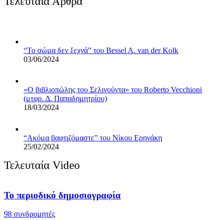
Τελευταία Άρθρα
“Το σώμα δεν ξεχνά” του Bessel A. van der Kolk
03/06/2024
«Ο βιβλιoπώλης του Σελινούντα» του Roberto Vecchioni
(μτφρ. Δ. Παπαδημητρίου)
18/03/2024
“Ακόμα βαφτιζόμαστε” του Νίκου Ερηνάκη
25/02/2024
Τελευταία Video
Το περιοδικό δημοσιογραφία
98 συνδρομητές