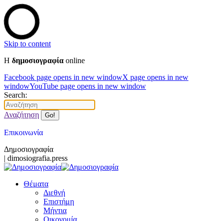
Skip to content
Η
δημοσιογραφία
online
Facebook page opens in new window
X page opens in new
window
YouTube page opens in new window
Search:
Αναζήτηση
Επικοινωνία
Δημοσιογραφία
| dimosiografia.press
Θέματα
Διεθνή
Επιστήμη
Μήντια
Οικονομία