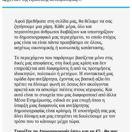
Αφού βρεθήκατε στη σελίδα μας, θα θέλαμε να σας
ζητήσουμε μια χάρη. Κάθε μέρα, όλο και
περισσότεροι άνθρωποι διαβάζουν και υποστηρίζουν
το δημοσιογραφικό μας περιεχόμενο, το οποίο στόχος
μας είναι να είναι πάντα προσβάσιμο σε όλους,
ασχέτως οικονομικής ή κοινωνικής κατάστασης.
Το περιεχόμενο που παράγουμε βασίζεται μόνο στις
δικές μας αποφάσεις, στη δική μας κρίση και δεν
επηρεάζεται από διαφημίσεις ή από τις προτιμήσεις
ιδιοκτητών, πολιτικών ή μετόχων. Η συντακτική μας
ομάδα δρα ανεξάρτητα, έχοντας ως βασική αξία ότι
πρέπει να δίνουμε φωνή σε όσους δεν ακούγονται
αρκετά και να ασκούμε πιέσεις στους ισχυρούς. Και
αυτό είναι το στοιχεία που μας διαφοροποιεί από άλλα
Μέσα Ενημέρωσης, ειδικά σε μια εποχή όπου η
ύπαρξη μιας διαφανούς και ανεξάρτητης
δημοσιογραφίας είναι κρίσιμη. Η υποστήριξή σας μας
δίνει δύναμη και μας επιτρέπει να δουλεύουμε με τον
τρόπο που το κάνουμε μέχρι τώρα.
Στηρίξτε τη
Δημοσιογραφία
έστω και με €5 - θα σας