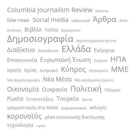
Columbia Journalism Review
Editorial
Άρθρα
Social media
fake news
talkscovid
ΑΠΚΥ
Βιβλίο
Γαλλία
Ανάλυση
Δημοκρατία
Δημοσιογραφία
Δημοσιογραφική έρευνα
Ελλάδα
Διαδίκτυο
Ενέργεια
Εκπαίδευση
ΗΠΑ
Ευρωπαϊκή Ένωση
Επικοινωνία
Ευρώπη
ΜΜΕ
Κύπρος
Κρίση
Ισραήλ
Κυπριακό
Λογοκρισία
Νέα Μέσα
Νέα ακαδημαϊκή έρευνα
Νέα Δημοσιογραφία
Πολιτική
Οικονομία
Ουκρανία
Πόλεμος
Τουρκία
Ρωσία
Συνεντεύξεις
άμυνα
εκλογές
γραμματισμός στα Μέσα
εγγραματισμός
κορονοϊός
μέσα κοινωνικής δικτύωσης
τεχνολογία
υγεία