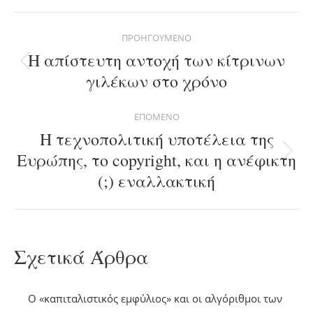
Facebook
X
Pinterest
LinkedIn
WhatsApp
Post
ΠΡΟΗΓΟΎΜΕΝΟ
navigation
Η απίστευτη αντοχή των κίτρινων
Previous
γιλέκων στο χρόνο
post:
ΕΠΌΜΕΝΟ
H τεχνοπολιτική υποτέλεια της
Ευρώπης, το copyright, και η ανέφικτη
Next
(;) εναλλακτική
post:
Σχετικά Άρθρα
O «καπιταλιστικός εμφύλιος» και οι αλγόριθμοι των