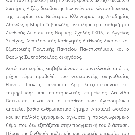
Θα ήταν παράλειψη να μην αναφερθούν, μεταξύ άλλων, ο
Σωτήρης Ριζάς, διευθυντής Ερευνών στο Κέντρο Έρευνας
της Ιστορίας του Νεώτερου Ελληνισμού της Ακαδημίας
Αθηνών, η Μαρία Γαβουνέλη, αναπληρώτρια καθηγήτρια
Διεθνούς Δικαίου της Νομικής Σχολής ΕΚΠΑ, ο Άγγελος
Συρίγος, Αναπληρωτής Καθηγητής Διεθνούς Δικαίου και
Εξωτερικής Πολιτικής Παντείου Πανεπιστήμιου, και ο
Βασίλης Σωτηρόπουλος, δικηγόρος.
Αυτό που κυρίως επιβεβαιώνουν οι συντελεστές από τις
μέχρι τώρα προβολές του ντοκιμαντέρ, σκηνοθεσίας
Θάνου Τσάντα, σεναρίου Άρη Χατζηστεφάνου και
τεκμηρίωσης και επιστημονικής επιμέλειας Λεωνίδα
Βατικιώτη, είναι ότι η υπόθεση των Αγνοουμένων
αποτελεί βαθιά ανθρωπιστικό ζήτημα. Αποτελεί ωστόσο
και εν πολλοίς ξεχασμένο, άγνωστο ή παραγνωρισμένο
θέμα, που δεν εξετάζεται στην πραγματική του διάσταση.
Πέραν της διεθνούς πολιτικής και νομικής σημασίας του