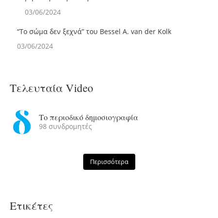
03/06/2024
“Το σώμα δεν ξεχνά” του Bessel A. van der Kolk
03/06/2024
Τελευταία Video
Το περιοδικό δημοσιογραφία
98 συνδρομητές
Περισσότερα
AMI Retreat 2023 - Dr
0
0
Lefteris Kretsos
97 Προβολές
26/10/23
Ετικέτες