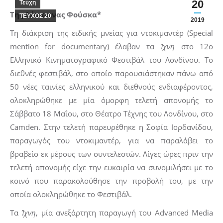
20
Τεύχη
Της Δέσποινας Φούσκα*
ΤΕΥΧΟΣ 20
2019
Τη διάκριση της ειδικής μνείας για ντοκιμαντέρ (Special
mention for documentary) έλαβαν τα
Ίχνη
στο 12ο
Ελληνικό Κινηματογραφικό Φεστιβάλ του Λονδίνου. Το
διεθνές φεστιβάλ, στο οποίο παρουσιάστηκαν πάνω από
50 νέες ταινίες ελληνικού και διεθνούς ενδιαφέροντος,
ολοκληρώθηκε με μία όμορφη τελετή απονομής το
Σάββατο 18 Μαΐου, στο Θέατρο Τέχνης του Λονδίνου, στο
Camden. Στην τελετή παρευρέθηκε η Σοφία Ιορδανίδου,
παραγωγός του ντοκιμαντέρ, για να παραλάβει το
βραβείο εκ μέρους των συντελεστών. Λίγες ώρες πριν την
τελετή απονομής είχε την ευκαιρία να συνομιλήσει με το
κοινό που παρακολούθησε την προβολή του, με την
οποία ολοκληρώθηκε το Φεστιβάλ.
Τα
Ίχνη
, μία ανεξάρτητη παραγωγή του Advanced Media