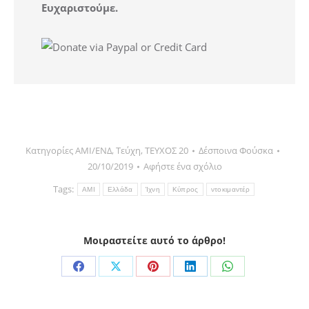
Ευχαριστούμε.
Κατηγορίες
AMI/ΕΝΔ
,
Τεύχη
,
ΤΕΥΧΟΣ 20
Δέσποινα Φούσκα
20/10/2019
Αφήστε ένα σχόλιο
Tags:
AMI
Ελλάδα
Ίχνη
Κύπρος
ντοκιμαντέρ
Μοιραστείτε αυτό το άρθρο!
Share
Share
Share
Share
Share
on
on
on
on
on