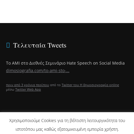
Τελευταία Tweets
Το ΑΜΙ στο Διεθνές Σεμινάριο Hate Speech on Social Media
dimosiografia.com/to-ami-sto-…
πριν από 3 χρόνια περίπου
από το
Twitter του Η δημοσιογραφία online
μέσω
Twitter Web App
Χρησιμοποιούμε Cookies για τη βέλτιστη λειτουργικότητα του
ΑΡΘΡΑ CJR
ιστοτόπου μας καθώς εξατομικευμένη εμπειρία χρήστη.