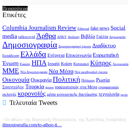
Περισσότερα
Ετικέτες
Columbia Journalism Review
Social
fake news
Editorial
Άρθρα
media
Βιβλίο
Γαλλία
talkscovid
Ανάλυση
ΑΠΚΥ
Δημοκρατία
Δημοσιογραφία
Διαδίκτυο
Δημοσιογραφική έρευνα
Ελλάδα
Ευρωπαϊκή
Επικοινωνία
Ενέργεια
Εκπαίδευση
ΗΠΑ
Κύπρος
Ένωση
Κρίση
Ισραήλ
Κυπριακό
Ευρώπη
Λογοκρισία
ΜΜΕ
Νέα Μέσα
Νέα ακαδημαϊκή έρευνα
Νέα Δημοσιογραφία
Πολιτική
Οικονομία
Ουκρανία
Ρωσία
Πόλεμος
Τουρκία
Συνεντεύξεις
γραμματισμός στα Μέσα
άμυνα
εγγραματισμός
κορονοϊός
εκλογές
τεχνολογία
μέσα κοινωνικής δικτύωσης
υγεία
Τελευταία Tweets
«Το αθώο» της Βασιλικής Ηλιοπούλου, της Χριστίνας Λιναρδάκη
dimosiografia.com/to-athoo-ti…