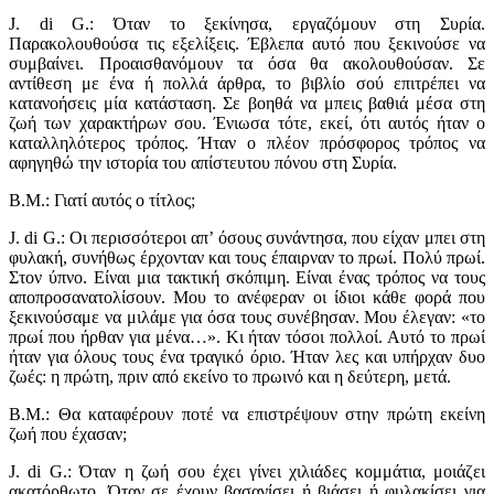
J. di G.: Όταν το ξεκίνησα, εργαζόμουν στη Συρία.
Παρακολουθούσα τις εξελίξεις. Έβλεπα αυτό που ξεκινούσε να
συμβαίνει. Προαισθανόμουν τα όσα θα ακολουθούσαν. Σε
αντίθεση με ένα ή πολλά άρθρα, το βιβλίο σού επιτρέπει να
κατανοήσεις μία κατάσταση. Σε βοηθά να μπεις βαθιά μέσα στη
ζωή των χαρακτήρων σου. Ένιωσα τότε, εκεί, ότι αυτός ήταν ο
καταλληλότερος τρόπος. Ήταν ο πλέον πρόσφορος τρόπος να
αφηγηθώ την ιστορία του απίστευτου πόνου στη Συρία.
Β.Μ.: Γιατί αυτός ο τίτλος;
J. di G.: Οι περισσότεροι απ’ όσους συνάντησα, που είχαν μπει στη
φυλακή, συνήθως έρχονταν και τους έπαιρναν το πρωί. Πολύ πρωί.
Στον ύπνο. Είναι μια τακτική σκόπιμη. Είναι ένας τρόπος να τους
αποπροσανατολίσουν. Μου το ανέφεραν οι ίδιοι κάθε φορά που
ξεκινούσαμε να μιλάμε για όσα τους συνέβησαν. Μου έλεγαν: «το
πρωί που ήρθαν για μένα…». Κι ήταν τόσοι πολλοί. Αυτό το πρωί
ήταν για όλους τους ένα τραγικό όριο. Ήταν λες και υπήρχαν δυο
ζωές: η πρώτη, πριν από εκείνο το πρωινό και η δεύτερη, μετά.
Β.Μ.: Θα καταφέρουν ποτέ να επιστρέψουν στην πρώτη εκείνη
ζωή που έχασαν;
J. di G.: Όταν η ζωή σου έχει γίνει χιλιάδες κομμάτια, μοιάζει
ακατόρθωτο. Όταν σε έχουν βασανίσει ή βιάσει ή φυλακίσει για