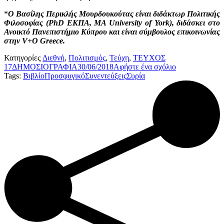
*
Ο Βασίλης Περικλής Μουρδουκούτας είναι διδάκτωρ Πολιτικής
Φιλοσοφίας (PhD ΕΚΠΑ, ΜΑ University of York), διδάσκει στο
Ανοικτό Πανεπιστήμιο Κύπρου και είναι σύμβουλος επικοινωνίας
στην V+Ο Greece.
Κατηγορίες
Διεθνή
,
Πολιτισμός
,
Τεύχη
,
ΤΕΥΧΟΣ
17
ΔΗΜΟΣΙΟΓΡΑΦΙΑ
30/06/2018
Αφήστε ένα σχόλιο
Tags:
Βιβλίο
Προσφυγικό
Συνεντεύξεις
Συρία