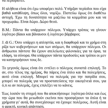
να περιοριστεί.
Η αλήθεια είναι ότι έχω υποφέρει πολύ. Υπήρξαν περίοδοι που είχα
βαθιά κατάθλιψη, όπως όλοι, νομίζω. Πιστεύω όμως ότι διαθέτω
αντοχή. Έχω τη δυνατότητα να μαζεύω τα κομμάτια μου και να
προχωράω. Είναι δώρο. Δώρο θεού.
Β.Μ.: Πάντα θα υπάρχουν πόλεμοι. Υπάρχει τρόπος να γίνουν
λιγότερο βίαιοι και βάναυσοι ή λιγότερο βάρβαροι;
J. di G.: Όσο υπάρχει η απληστία, και η διαφθορά και το χρήμα στη
ρίζα των κυβερνήσεων και των ατόμων, θα υπάρχουν πόλεμοι. Οι
άνθρωποι πάντοτε θα έχουν ατελείωτες φιλονικίες για τα όρια, τα
εδάφη, τα σύνορα. Θα υπάρχουν πάντα προδοσίες και τρόποι οι μεν
να κατηγορήσουν τους δε.
Το γεγονός όμως είναι ότι εντέλει ο πόλεμος συνιστά επιλογή. Το
αν, στο τέλος της ημέρας, θα πάρεις ένα όπλο και θα πολεμήσεις,
αυτό είναι επιλογή. Μπορεί να πολεμάς για την πατρίδα σου,
μπορεί να πολεμάς για να προστατεύσεις την οικογένειά σου, για
ό,τι κι αν πολεμάς, έχεις επιλέξει να το κάνεις.
Έως λοιπόν τη στιγμή που θα αποκτήσουμε λιγότερα όπλα και έως
την ώρα που θα μειωθούν εκείνοι που προσφέρουν τα όπλα ή τα
χρήματα γι’ αυτά, θα συνεχίσουμε να έχουμε πολέμους. Αυτή είναι
η φρικτή, κυνική απάντηση.