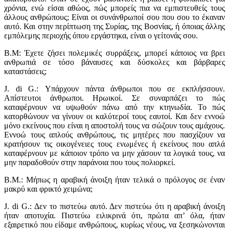
χρόνια, ενώ είσαι αθώος, πώς μπορείς πια να εμπιστευθείς τους
άλλους ανθρώπους; Είναι οι συνάνθρωποί σου που σου το έκαναν
αυτό. Και στην περίπτωση της Συρίας, της Βοσνίας, ή όποιας άλλης
εμπόλεμης περιοχής όπου εργάστηκα, είναι ο γείτονάς σου.
Β.Μ: Έχετε ζήσει πολεμικές συρράξεις, μπορεί κάποιος να βρει
ανθρωπιά σε τόσο βάναυσες και δύσκολες και βάρβαρες
καταστάσεις;
J. di G.: Υπάρχουν πάντα άνθρωποι που σε εκπλήσσουν.
Απίστευτοι άνθρωποι. Ηρωικοί. Σε συναρπάζει το πώς
καταφέρνουν να υψωθούν πάνω από την κτηνωδία. Το πώς
κατορθώνουν να γίνουν οι καλύτεροί τους εαυτοί. Και δεν εννοώ
μόνο εκείνους που είναι η αποστολή τους να σώζουν τους αμάχους.
Εννοώ τους απλούς ανθρώπους, τις μητέρες που πασχίζουν να
κρατήσουν τις οικογένειες τους ενωμένες ή εκείνους που απλά
καταφέρνουν με κάποιον τρόπο να μην χάσουν τα λογικά τους, να
μην παραδοθούν στην παράνοια που τους πολιορκεί.
Β.Μ.: Μήπως η αραβική άνοιξη ήταν τελικά ο πρόλογος σε έναν
μακρύ και φρικτό χειμώνα;
J. di G.: Δεν το πιστεύω αυτό. Δεν πιστεύω ότι η αραβική άνοιξη
ήταν αποτυχία. Πιστεύω ειλικρινά ότι, πρώτα απ’ όλα, ήταν
εξαιρετικό που είδαμε ανθρώπους, κυρίως νέους, να ξεσηκώνονται