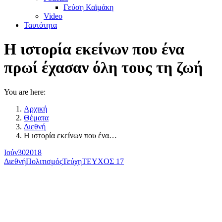
Γεύση Καϊμάκη
Video
Ταυτότητα
Η ιστορία εκείνων που ένα
πρωί έχασαν όλη τους τη ζωή
You are here:
Αρχική
Θέματα
Διεθνή
Η ιστορία εκείνων που ένα…
Ιούν
30
2018
Διεθνή
Πολιτισμός
Τεύχη
ΤΕΥΧΟΣ 17