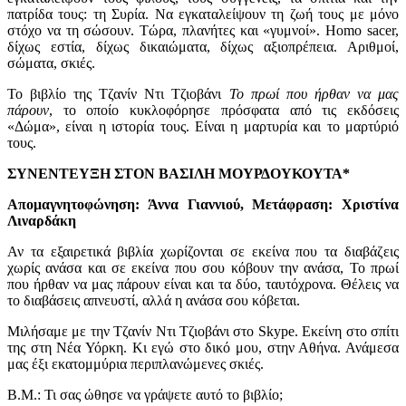
πατρίδα τους: τη Συρία. Να εγκαταλείψουν τη ζωή τους με μόνο
στόχο να τη σώσουν. Τώρα, πλανήτες και «γυμνοί». Homo sacer,
δίχως εστία, δίχως δικαιώματα, δίχως αξιοπρέπεια. Αριθμοί,
σώματα, σκιές.
Το βιβλίο της Τζανίν Ντι Τζιοβάνι
Το πρωί που ήρθαν να μας
πάρουν
, το οποίο κυκλοφόρησε πρόσφατα από τις εκδόσεις
«Δώμα», είναι η ιστορία τους. Είναι η μαρτυρία και το μαρτύριό
τους.
ΣΥΝΕΝΤΕΥΞΗ ΣΤΟΝ ΒΑΣΙΛΗ ΜΟΥΡΔΟΥΚΟΥΤΑ*
Απομαγνητοφώνηση: Άννα Γιαννιού, Μετάφραση: Χριστίνα
Λιναρδάκη
Αν τα εξαιρετικά βιβλία χωρίζονται σε εκείνα που τα διαβάζεις
χωρίς ανάσα και σε εκείνα που σου κόβουν την ανάσα, Το πρωί
που ήρθαν να μας πάρουν είναι και τα δύο, ταυτόχρονα. Θέλεις να
το διαβάσεις απνευστί, αλλά η ανάσα σου κόβεται.
Μιλήσαμε με την Τζανίν Ντι Τζιοβάνι στο Skype. Εκείνη στο σπίτι
της στη Νέα Υόρκη. Κι εγώ στο δικό μου, στην Αθήνα. Ανάμεσα
μας έξι εκατομμύρια περιπλανώμενες σκιές.
Β.Μ.: Τι σας ώθησε να γράψετε αυτό το βιβλίο;