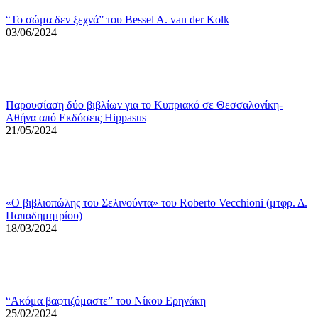
“Το σώμα δεν ξεχνά” του Bessel A. van der Kolk
03/06/2024
Παρουσίαση δύο βιβλίων για το Κυπριακό σε Θεσσαλονίκη-
Αθήνα από Εκδόσεις Hippasus
21/05/2024
«Ο βιβλιoπώλης του Σελινούντα» του Roberto Vecchioni (μτφρ. Δ.
Παπαδημητρίου)
18/03/2024
“Ακόμα βαφτιζόμαστε” του Νίκου Ερηνάκη
25/02/2024