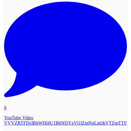
0
YouTube Video
VVVZRTFDclBhWHl4U1B6NDYzVi1IZmNnLm5kVTZmTTF