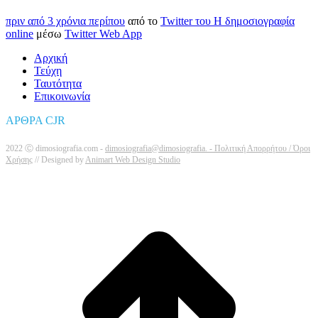
πριν από 3 χρόνια περίπου
από το
Twitter του Η δημοσιογραφία
online
μέσω
Twitter Web App
Αρχική
Τεύχη
Ταυτότητα
Επικοινωνία
ΑΡΘΡΑ CJR
2022 Ⓒ dimosiografia.com -
dimosiografia@dimosiografia. -
Πολιτική Απορρήτου / Όροι
Χρήσης
// Designed by
Animart Web Design Studio