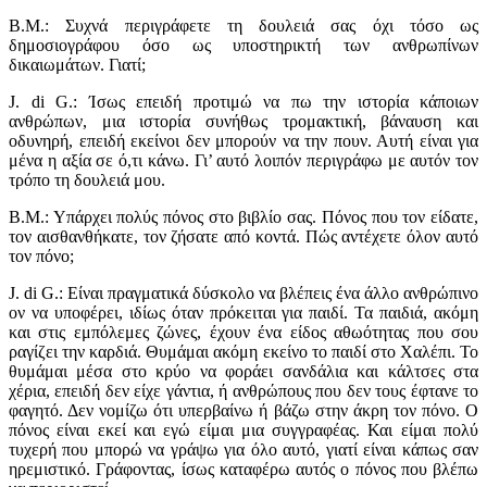
Β.Μ.: Συχνά περιγράφετε τη δουλειά σας όχι τόσο ως
δημοσιογράφου όσο ως υποστηρικτή των ανθρωπίνων
δικαιωμάτων. Γιατί;
J. di G.: Ίσως επειδή προτιμώ να πω την ιστορία κάποιων
ανθρώπων, μια ιστορία συνήθως τρομακτική, βάναυση και
οδυνηρή, επειδή εκείνοι δεν μπορούν να την πουν. Αυτή είναι για
μένα η αξία σε ό,τι κάνω. Γι’ αυτό λοιπόν περιγράφω με αυτόν τον
τρόπο τη δουλειά μου.
Β.Μ.: Υπάρχει πολύς πόνος στο βιβλίο σας. Πόνος που τον είδατε,
τον αισθανθήκατε, τον ζήσατε από κοντά. Πώς αντέχετε όλον αυτό
τον πόνο;
J. di G.: Είναι πραγματικά δύσκολο να βλέπεις ένα άλλο ανθρώπινο
ον να υποφέρει, ιδίως όταν πρόκειται για παιδί. Τα παιδιά, ακόμη
και στις εμπόλεμες ζώνες, έχουν ένα είδος αθωότητας που σου
ραγίζει την καρδιά. Θυμάμαι ακόμη εκείνο το παιδί στο Χαλέπι. Το
θυμάμαι μέσα στο κρύο να φοράει σανδάλια και κάλτσες στα
χέρια, επειδή δεν είχε γάντια, ή ανθρώπους που δεν τους έφτανε το
φαγητό. Δεν νομίζω ότι υπερβαίνω ή βάζω στην άκρη τον πόνο. Ο
πόνος είναι εκεί και εγώ είμαι μια συγγραφέας. Και είμαι πολύ
τυχερή που μπορώ να γράψω για όλο αυτό, γιατί είναι κάπως σαν
ηρεμιστικό. Γράφοντας, ίσως καταφέρω αυτός ο πόνος που βλέπω