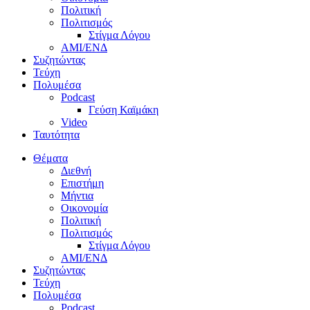
Πολιτική
Πολιτισμός
Στίγμα Λόγου
AMI/ΕΝΔ
Συζητώντας
Τεύχη
Πολυμέσα
Podcast
Γεύση Καϊμάκη
Video
Ταυτότητα
Θέματα
Διεθνή
Επιστήμη
Μήντια
Οικονομία
Πολιτική
Πολιτισμός
Στίγμα Λόγου
AMI/ΕΝΔ
Συζητώντας
Τεύχη
Πολυμέσα
Podcast