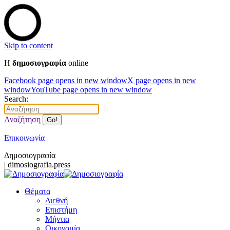
Skip to content
Η
δημοσιογραφία
online
Facebook page opens in new window
X page opens in new
window
YouTube page opens in new window
Search:
Αναζήτηση
Επικοινωνία
Δημοσιογραφία
| dimosiografia.press
Θέματα
Διεθνή
Επιστήμη
Μήντια
Οικονομία