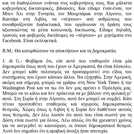
και να διαδηλώνουν ενάντια στις κυβερνήσεις τους. Και μάλιστα
κυβερνήσεις δικτατορικές, βάναυσες. Και είδαμε έναν-έναν, τον
Μπεν Άλι στην Τυνησία, τον Μουμπάρακ στην Αίγυπτο, τον
Καντάφι στη Λιβύη, να «πέφτουν» από ανθρώπους που
συναθροίζονταν διαδικτυακά, που οργάνωναν τη δράση τους
αξιοποιώντας τα μέσα κοινωνικής δικτύωσης. Είδαμε δηλαδή,
τρανούς και φοβερούς δικτάτορες να «πέφτουν» με μηνύματα στο
Facebook. Είναι εκπληκτικά.
Β.Μ.: Θα κατορθώσουν να αποκτήσουν και τη Δημοκρατία;
J. di G.: Φοβάμαι ότι, εάν αυτό που επιθυμούν είναι μία
δημοκρατία όπως αυτή που έχουν οι Αμερικανοί, θα είναι δύσκολο.
Δεν μπορεί κάθε πολιτισμός να προσαρμοστεί στο είδος του
συστήματος που έχουν κάποιοι άλλοι. Να εξηγηθώ. Στην Αμερική,
ακόμη και σήμερα, μπορώ να γράψω στη New York Times ή την
Washington Post και να πω ότι δεν μας αρέσει ο Πρόεδρός μας.
Μπορώ να το κάνω και δεν πρόκειται να με βάλουν στη φυλακή γι’
αυτό. Στη Συρία ή στην Αίγυπτο, αυτό δεν μπορεί να συμβεί. Κάτι
τέτοιο προϋποθέτει σταθερούς και ισχυρούς δημοκρατικούς
θεσμούς. Χώρες όπως η Λιβύη ή η Συρία δεν διαθέτουν αυτούς
τους θεσμούς. Δεν λέω λοιπόν ότι αυτό που είναι σωστό για τη
Δύση είναι σωστό για όλους. Λέω απλώς ότι θα χρειαστεί χρόνος
για να ανεγερθεί το καινούργιο, οι όποιοι δημοκρατικοί θεσμοί.
Αυτό δεν σημαίνει ότι η αραβική άνοιξη ήταν αποτυχία.