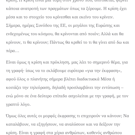
κρίση; Η κρίση είναι μια τομή στον χρόνο που, υποτίθεται, φέρνει
κάποια ανατροπή των πραγμάτων όπως τα ξέρουμε. Η κρίση έχει
μέσα και το στοιχείο του κρίνεσθαι και εκείνο του κρίνειν.
Σήμερα, ημέρες Συνόδου της ΕΕ, οι μεγάλοι της Ευρώπης και
ενδεχομένως του κόσμου, θα κρίνονται από ποιόν; Αλλά και θα
κρίνουν, τι θα κρίνουν; Πάντως θα κριθεί το τι θα γίνει από δω και
πέρα…
Είναι όμως η κρίση και πρόκληση, μας λέει το σημερινό θέμα, για
τη γραφή· ίσως να το εκλάβουμε ευρύτερα «για την έκφραση»,
αφού όλος ο πλανήτης σήμερα βλέπει διαδικτυακά Μέσα ή
κοιτάζει την τηλεόραση, δηλαδή προσλαμβάνει την εντύπωση –
ενώ μόνο σε ένα δεύτερο επίπεδο ασχολείται με την γραφή, με τον
γραπτό λόγο.
Όμως όλες αυτές οι μορφές έκφρασης τι επιχειρούν να κάνουν; Να
καταλάβουν, να εξηγήσουν, να αναλύσουν και να δείξουν την
κρίση. Είναι η γραφή στα χέρια ανθρώπων, καθενός ανθρώπου