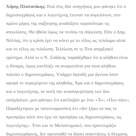
Xάρης Πλατανάκης:
Ενώ στις δύο εισηγήσεις μου φάνηκε ότι ο
δημοσιογράφος και ο λογοτέχνης έτειναν να συγκλίνουν, στο
πρώτο μέρος της συζήτησης αναδείξατε περισσότερο τις
αποκλίσεις. Θα ήθελα όμως να τονίσω τη σύγκλιση. Είπε ο Δημ.
Νόλλας, ότι η κρίση έχει να κάνει με το τέλος ως τελείωμα αλλά
και το τέλος ως τελείωση. Τελείωση σε τι; Ένα υπαρξιακό
ερώτημα. Αλλά κι ο Ν. Ξυδάκης παραδέχθηκε ότι η αλήθεια είναι
η δύναμη, όμως κατέληξε να αναρωτιέται για ποια αλήθεια
παλεύει ο δημοσιογράφος. Υπάρχει δηλαδή μια άγνοια όσον
αφορά το περιεχόμενο της αληθείας. Άρα και ο δημοσιογράφος
και ο λογοτέχνης, σε αυτή την ανασυγκρότηση των δυο
εισηγήσεων, μου φάνηκε ότι κατέληξαν με ένα: «Τι»; «Που πάει»;
Παραδέχτηκαν με ταπεινοφροσύνη ότι «δεν ξέρω να σας το
προσφέρω αυτό που έχω να προσφέρω ως δημοσιογράφος, ως
λογοτέχνης». Έτσι και το Μεταπτυχιακό, που προετοιμάζει
δημοσιογράφους, δεν προσπαθεί να δώσει απαντήσεις ή δόγματα,