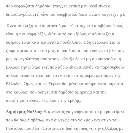
που εκφράζεται δημόσια: επαγγελματικά μεν (εκεί είναι ο
δημοσιογράφος) ή λίγο πιο υπερβατικά (εκεί είναι ο λογοτέχνης).
Τελευταία λέξη του σημερινού μας θέματος, «το κουβάρι». Ίσως
είναι η πιο σοφή λέξη, διότι αυτό που ζούμε, αυτό που ζει η
υφήλιος είναι κάτι εξαιρετικά πολύπλοκο. Ήδη οι Ελλαδίτες το
ζούμε άμεσα στο πετσί μας, οι υπόλοιποι μπορούν να το βλέπουν
με μια μεγαλύτερη απόσταση –ελπίζω δε να μη συμπαρασύρει η
Ελλάδα την Κύπρο εκεί που αύριο είναι πιθανόν να παρασυρθούν
πολλοί περισσότεροι από τα έντεκα εκατομμύρια κατοίκων της
Ελλάδας. Όμως και ως Ευρωπαίοι μένουμε απορημένοι μπροστά
στο κουβάρι που οδηγεί στη δημόσια αμηχανία και την
αναζήτηση τρόπων έκφρασης της κρίσης.
Δημήτρης Νόλλας:
Ξεκινώντας να γράψω αυτό το μικρό κείμενο
που θα σας διαβάσω, είχα συνεχώς στο νου μου ένα στίχο του
Γκάτσου, που λέει
«Έτσι είναι η ζωή και πώς να την αλλάξεις με