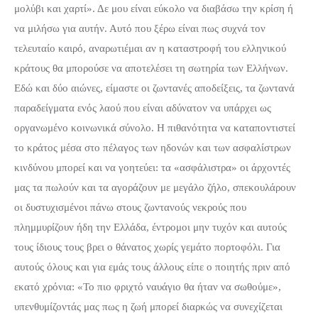
μολύβι και χαρτί»
. Δε μου είναι εύκολο να διαβάσω την κρίση ή
να μιλήσω για αυτήν. Αυτό που ξέρω είναι πως συχνά τον
τελευταίο καιρό, αναρωτιέμαι αν η καταστροφή του ελληνικού
κράτους θα μπορούσε να αποτελέσει τη σωτηρία των Ελλήνων.
Εδώ και δύο αιώνες, είμαστε οι ζωντανές αποδείξεις, τα ζωντανά
παραδείγματα ενός λαού που είναι αδύνατον να υπάρχει ως
οργανωμένο κοινωνικά σύνολο. Η πιθανότητα να καταποντιστεί
το κράτος μέσα στο πέλαγος των ηδονών και των ασφαλίστρων
κινδύνου μπορεί και να γοητεύει: τα «ασφάλιστρα» οι άρχοντές
μας τα πωλούν και τα αγοράζουν με μεγάλο ζήλο, σπεκουλάρουν
οι δυστυχισμένοι πάνω στους ζωντανούς νεκρούς που
πλημμυρίζουν ήδη την Ελλάδα, έντρομοι μην τυχόν και αυτούς
τους ίδιους τους βρει ο θάνατος χωρίς γεμάτο πορτοφόλι. Για
αυτούς όλους και για εμάς τους άλλους είπε ο ποιητής πριν από
εκατό χρόνια:
«To πιο φριχτό ναυάγιο θα ήταν να σωθούμε»
,
υπενθυμίζοντάς μας πως η ζωή μπορεί διαρκώς να συνεχίζεται