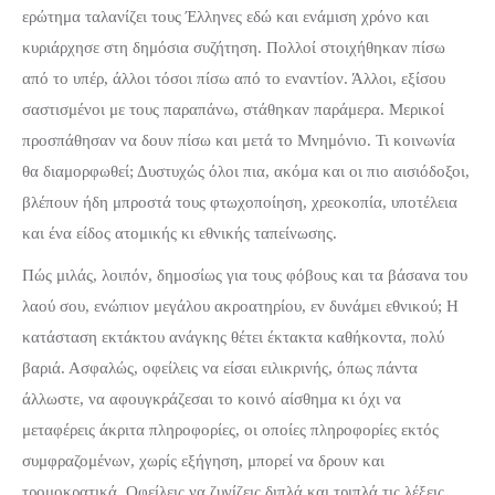
ερώτημα ταλανίζει τους Έλληνες εδώ και ενάμιση χρόνο και
κυριάρχησε στη δημόσια συζήτηση. Πολλοί στοιχήθηκαν πίσω
από το υπέρ, άλλοι τόσοι πίσω από το εναντίον. Άλλοι, εξίσου
σαστισμένοι με τους παραπάνω, στάθηκαν παράμερα. Μερικοί
προσπάθησαν να δουν πίσω και μετά το Μνημόνιο. Τι κοινωνία
θα διαμορφωθεί; Δυστυχώς όλοι πια, ακόμα και οι πιο αισιόδοξοι,
βλέπουν ήδη μπροστά τους φτωχοποίηση, χρεοκοπία, υποτέλεια
και ένα είδος ατομικής κι εθνικής ταπείνωσης.
Πώς μιλάς, λοιπόν, δημοσίως για τους φόβους και τα βάσανα του
λαού σου, ενώπιον μεγάλου ακροατηρίου, εν δυνάμει εθνικού; Η
κατάσταση εκτάκτου ανάγκης θέτει έκτακτα καθήκοντα, πολύ
βαριά. Ασφαλώς, οφείλεις να είσαι ειλικρινής, όπως πάντα
άλλωστε, να αφουγκράζεσαι το κοινό αίσθημα κι όχι να
μεταφέρεις άκριτα πληροφορίες, οι οποίες πληροφορίες εκτός
συμφραζομένων, χωρίς εξήγηση, μπορεί να δρουν και
τρομοκρατικά. Οφείλεις να ζυγίζεις διπλά και τριπλά τις λέξεις,