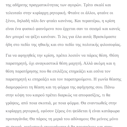
της αδήριτης πραγματικότητας των αγορών. Τρίτο σκαλί και
τελευταίο στην κυρίαρχη ρητορική. Φταίνε οι άλλοι, φταίνε οι
ξένοι, δηλαδή πάλι δεν φταίει κανένας. Και περαιτέρω, η κρίση
είναι ένα φυσικό φαινόμενο που έρχεται σαν το σεισμό και κανείς
δεν μπορεί να ψέξει κανέναν. Τι λες για όλα αυτά; Βρισκόμαστε
ήδη στο πεδίο της ηθικής και στο πεδίο της πολιτικής φιλοσοφίας.
Για να αφηγηθείς την κρίση, πρέπει λοιπόν να πάρεις θέση. Θέση
παρατηρητή, όχι αναγκαστικά θέση μαχητή. Αλλά ακόμη και η
θέση παρατήρησης που θα επιλέξεις επηρεάζει και εσένα τον
παρατηρητή κι επηρεάζει και τον παρατηρούμενο. Η γωνία θέασης
διαμορφώνει τη θέαση και τη φόρμα της αφήγησης σου. Πάνω
στην κόψη του καιρού πρέπει διαρκώς να αποφασίζεις, τι θα
γράψεις, από ποια σκοπιά, με ποια φόρμα. Θα εναντιωθείς στην
κυρίαρχη ρητορική, εφόσον ξέρεις ότι ψεύδεται ή είναι κατάφωρα
προπαγάνδα; Θα πάρεις τη μεριά του αδύναμου; Θα μείνεις μόνο
σε ψυχρά, ρεαλιστικά επιχειρήματα ή θα προσφύγεις και στην