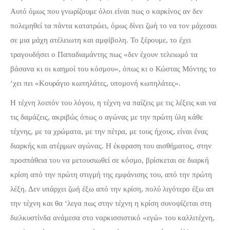
Αυτό όμως που γνωρίζουμε όλοι είναι πως ο καρκίνος αν δεν
πολεμηθεί τα πάντα κατατρώει, όμως δίνει ζωή το να τον μάχεσαι
σε μια μάχη ατέλειωτη και αμφίβολη. Το ξέρουμε, το έχει
τραγουδήσει ο Παπαδιαμάντης πως
«δεν έχουν τελειωμό τα
βάσανα κι οι καημοί του κόσμου»,
όπως κι ο Κώστας Μόντης το
‘χει πει
«Κουράγιο κωπηλάτες, υπομονή κωπηλάτες».
Η τέχνη λοιπόν του λόγου, η τέχνη να παίζεις με τις λέξεις και να
τις δαμάζεις, ακριβώς όπως ο αγώνας με την πρώτη ύλη κάθε
τέχνης, με τα χρώματα, με την πέτρα, με τους ήχους, είναι ένας
διαρκής και ατέρμων αγώνας. Η έκφραση του αισθήματος, στην
προσπάθεια του να μετουσιωθεί σε κόσμο, βρίσκεται σε διαρκή
κρίση από την πρώτη στιγμή της εμφάνισης του, από την πρώτη
λέξη. Δεν υπάρχει ζωή έξω από την κρίση, πολύ λιγότερο έξω απ
την τέχνη και θα ‘λεγα πως στην τέχνη η κρίση συνοψίζεται στη
διελκυστίνδα ανάμεσα στο ναρκισσιστικό «εγώ» του καλλιτέχνη,