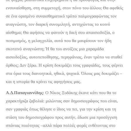
ενσυναίσθηση, στη συμμετοχή, στον πόνο του άλλου; Θα αφεθείς
σε ένα ορισμένο συναισθηματικό τρόπο παλμογραφώντας τον
αναγνώστη, τον διαρκή συνομιλητή, αντηχώντας το κοινό
αίσθημα; Θα αφήσεις να φανούν η δική σου απαισιοδοξία, ο
πεσιμισμός, η μελαγχολία, αυτά που θα μαυρίσουν τον ήδη
σκοτεινό αναγνώστη; Ή θα του ανοίξεις μια χαραμάδα
αισιοδοξίας, αυτοπεποίθησης, περηφάνιας, έναν τρόπο να σταθεί
όρθιος; Δεν ξέρω. Η κρίση δοκιμάζει τους γραφιάδες, τους φέρνει
στα όρια τους διανοητικά, ηθικά, ψυχικά. Όλους μας δοκιμάζει –
και η ιστορία θα κρίνει τις αφηγήσεις μας.
Α.Δ.Παπαγιαννίδης:
Ο Νίκος Ξυδάκης έκανε κάτι που θα το
χαρακτήριζα ζαβολιά: μιλώντας σαν δημοσιογράφος που είναι,
σαν γραφιάς όπως θέλησε ο ίδιος να πει, για την κρίση και τη
στάση του δημοσιογράφου προς αυτήν, έδωσε μια προσέγγιση
σπάνιας ποιότητας –αλλά πάρα πολλές φορές ενθέτοντας στο