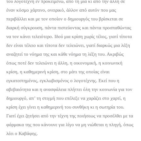
του λογοτέχνη εν προκειμένω, από τη μια κι από την άλλη σε
έναν κόσμο χάρτινο, ονειρικό, άλλον από αυτόν που μας
περιβάλλει και με τον οποίον ο δημιουργός του βρίσκεται σε
διαρκή σύγκρουση, πάντα πιστεύοντας και πάντα προσπαθώντας
να τον κάνει τελειότερο. Ιδού μια κρίση χωρίς τέλος, γιατί τίποτα
δεν είναι τέλειο και τίποτα δεν τελειώνει, γιατί διαρκώς μια λέξη
αναζητεί το νόημα της και κάθε νόημα τη λέξη του. Ακριβώς
όπως ποτέ δεν τελειώνει η άλλη, η οικονομική, η κοινωνική
κρίση, η καθημερινή κρίση, στο μάτι της οποίας είναι
εγκατεστημένος, εγκλωβισμένος ο λογοτέχνης. Εκεί που η
αβεβαιότητα και η ανασφάλεια πλήττει όλη την κοινωνία για τον
δημιουργό, απ’ τη στιγμή που επέλεξε να χαράζει στο χαρτί, η
κρίση έχει γίνει η καθημερινή του συνθήκη κι η σωτηρία του.
Γιατί έχει ζητήσει από την τέχνη της ποιήσεως να προσέλθει με τα
φάρμακα της που κάνουνε για λίγο να μη νιώθεται η πληγή, όπως
λέει ο Καβάφης.