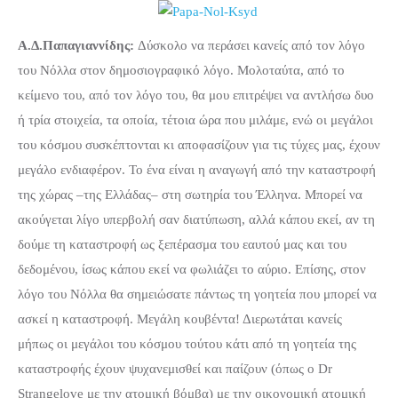
Α.Δ.Παπαγιαννίδης:
Δύσκολο να περάσει κανείς από τον λόγο
του Νόλλα στον δημοσιογραφικό λόγο. Μολοταύτα, από το
κείμενο του, από τον λόγο του, θα μου επιτρέψει να αντλήσω δυο
ή τρία στοιχεία, τα οποία, τέτοια ώρα που μιλάμε, ενώ οι μεγάλοι
του κόσμου συσκέπτονται κι αποφασίζουν για τις τύχες μας, έχουν
μεγάλο ενδιαφέρον. Το ένα είναι η αναγωγή από την καταστροφή
της χώρας –της Ελλάδας– στη σωτηρία του Έλληνα. Μπορεί να
ακούγεται λίγο υπερβολή σαν διατύπωση, αλλά κάπου εκεί, αν τη
δούμε τη καταστροφή ως ξεπέρασμα του εαυτού μας και του
δεδομένου, ίσως κάπου εκεί να φωλιάζει το αύριο. Επίσης, στον
λόγο του Νόλλα θα σημειώσατε πάντως τη γοητεία που μπορεί να
ασκεί η καταστροφή. Μεγάλη κουβέντα! Διερωτάται κανείς
μήπως οι μεγάλοι του κόσμου τούτου κάτι από τη γοητεία της
καταστροφής έχουν ψυχανεμισθεί και παίζουν (όπως ο Dr
Strangelove με την ατομική βόμβα) με την οικονομική ατομική