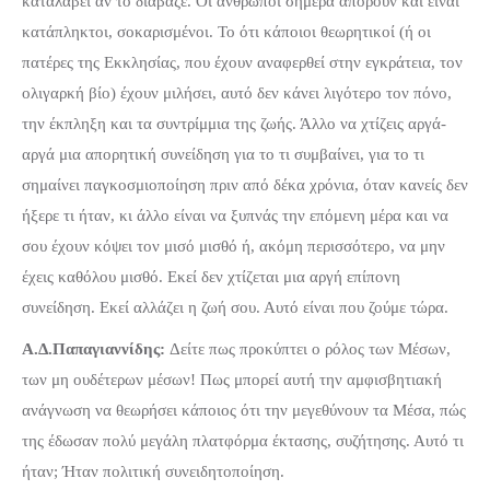
καταλάβει αν το διάβαζε. Οι άνθρωποι σήμερα απορούν και είναι
κατάπληκτοι, σοκαρισμένοι. Το ότι κάποιοι θεωρητικοί (ή οι
πατέρες της Εκκλησίας, που έχουν αναφερθεί στην εγκράτεια, τον
ολιγαρκή βίο) έχουν μιλήσει, αυτό δεν κάνει λιγότερο τον πόνο,
την έκπληξη και τα συντρίμμια της ζωής. Άλλο να χτίζεις αργά-
αργά μια απορητική συνείδηση για το τι συμβαίνει, για το τι
σημαίνει παγκοσμιοποίηση πριν από δέκα χρόνια, όταν κανείς δεν
ήξερε τι ήταν, κι άλλο είναι να ξυπνάς την επόμενη μέρα και να
σου έχουν κόψει τον μισό μισθό ή, ακόμη περισσότερο, να μην
έχεις καθόλου μισθό. Εκεί δεν χτίζεται μια αργή επίπονη
συνείδηση. Εκεί αλλάζει η ζωή σου. Αυτό είναι που ζούμε τώρα.
Α.Δ.Παπαγιαννίδης:
Δείτε πως προκύπτει ο ρόλος των Μέσων,
των μη ουδέτερων μέσων! Πως μπορεί αυτή την αμφισβητιακή
ανάγνωση να θεωρήσει κάποιος ότι την μεγεθύνουν τα Μέσα, πώς
της έδωσαν πολύ μεγάλη πλατφόρμα έκτασης, συζήτησης. Αυτό τι
ήταν; Ήταν πολιτική συνειδητοποίηση.