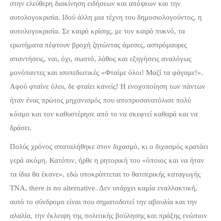
στην ελεύθερη διακίνηση ειδήσεων και απόψεων και την
αυτολογοκρισία. Ιδού άλλη μια τέχνη του δημοσιολογούντος, η
αυτολογοκρισία. Σε καιρό κρίσης, με τον καιρό πυκνό, τα
ερωτήματα πέφτουν βροχή ζητώντας άμεσες, ασπρόμαυρες
απαντήσεις, ναι, όχι, σωστό, λάθος και εξηγήσεις αναλόγως
μονόπαντες και ισοπεδωτικές «Φταίμε όλοι! Μαζί τα φάγαμε!».
Αφού φταίνε όλοι, δε φταίει κανείς! Η ενοχοποίηση των πάντων
ήταν ένας πρώτος μηχανισμός που αποπροσανατόλισε πολύ
κόσμο και τον καθυστέρησε από το να σκεφτεί καθαρά και να
δράσει.
Πολύς χρόνος σπαταλήθηκε στον διχασμό, κι ο διχασμός κρατάει
γερά ακόμη. Κατόπιν, ήρθε η ρητορική του «όποιος και να ήταν
τα ίδια θα έκανε», εδώ υποκρύπτεται το θατσερικής καταγωγής
ΤNA, there is no alternative. Δεν υπάρχει καμία εναλλακτική,
αυτό το σύνδρομο είναι που σηματοδοτεί την αβουλία και την
αλαλία, την έκλειψη της πολιτικής βούλησης και πράξης ενώπιον