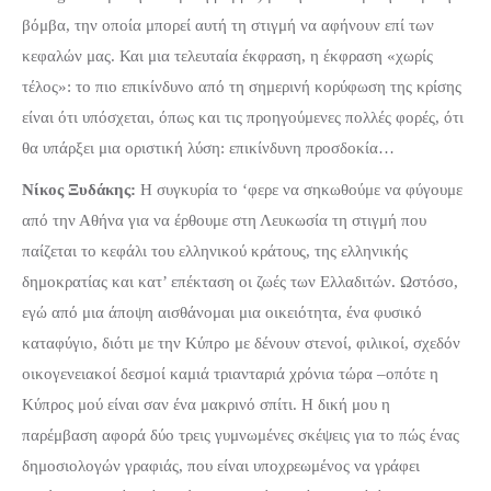
βόμβα, την οποία μπορεί αυτή τη στιγμή να αφήνουν επί των
κεφαλών μας. Και μια τελευταία έκφραση, η έκφραση «χωρίς
τέλος»: το πιο επικίνδυνο από τη σημερινή κορύφωση της κρίσης
είναι ότι υπόσχεται, όπως και τις προηγούμενες πολλές φορές, ότι
θα υπάρξει μια οριστική λύση: επικίνδυνη προσδοκία…
Νίκος Ξυδάκης:
Η συγκυρία το ‘φερε να σηκωθούμε να φύγουμε
από την Αθήνα για να έρθουμε στη Λευκωσία τη στιγμή που
παίζεται το κεφάλι του ελληνικού κράτους, της ελληνικής
δημοκρατίας και κατ’ επέκταση οι ζωές των Ελλαδιτών. Ωστόσο,
εγώ από μια άποψη αισθάνομαι μια οικειότητα, ένα φυσικό
καταφύγιο, διότι με την Κύπρο με δένουν στενοί, φιλικοί, σχεδόν
οικογενειακοί δεσμοί καμιά τριανταριά χρόνια τώρα –οπότε η
Κύπρος μού είναι σαν ένα μακρινό σπίτι. Η δική μου η
παρέμβαση αφορά δύο τρεις γυμνωμένες σκέψεις για το πώς ένας
δημοσιολογών γραφιάς, που είναι υποχρεωμένος να γράφει