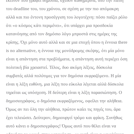
εκείνον που γράφει δημόσια, σχεδόν καθημερινά, υπό την πίεση
του deadline του, του χρόνου, σε σχέση με την πιο απόμακρη
αλλά και πιο έντονη προσέγγιση του λογοτέχνη: πόσο παίζει ρόλο
ότι «ο κόσμος κάτι περιμένει», ότι υπάρχει μια προσδοκία
κατανόησης από τον δημόσιο λόγο μπροστά στις ημέρες της
κρίσης. Όχι μόνο αυτό αλλά και σε μια εποχή όπου η έννοια there
is no alternative, η έννοια της μονόδρομης σκέψης, ότι μία μόνο
είναι η απάντηση στα προβλήματα, η απάντηση αυτή περιέχει όση
πολιτική βία χρειαστεί. Τέλος, δυο ακόμη λέξεις, δύσκολα
συμβατές αλλά πολύτιμες για τον δημόσια εκφραζόμενο. Η μία
είναι η λέξη ευθύνη, μια λέξη που εύκολα λέγεται αλλά δύσκολα
τηρείται ως υπόσχεση. Η δεύτερη είναι η λέξη παρασιώπηση. Ο
δημοσιογράφος, ο δημόσια εκφραζόμενος, οφείλει την αλήθεια.
Όμως αν πει όλη την αλήθεια, πρώτον καίει τις πηγές του, άρα
έχει τελειώσει. Δεύτερον, δημιουργεί τρόμο και φρίκη. Συνήθως
αυτό κάνει ο δημοσιογράφος! Όμως αυτό που θέλει είναι να