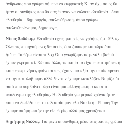
άνθρωπος που γράφει σήμερα να εκφραστεί; Κι αν όχι, ποιες θα
ήταν οι συνθήκες που θα σας έκαναν να νιώσετε ελευθερία –όπου
ελευθερία = δημιουργία, απελευθέρωση, όπου γράφω =
απελευθερώνομαι, δημιουργώ;
Νίκος Ξυδάκης:
Ελευθερία έχεις, μπορείς να γράψεις ό,τι θέλεις.
Όλες τις προηγούμενες δεκαετίες έτσι ζούσαμε και τώρα έτσι
ζούμε. Το θέμα είναι: τι λες; Όσα γνωρίζαμε, σε μεγάλο βαθμό
έχουν γκρεμιστεί. Κάποια άλλα, τα οποία τα είχαμε υποτιμήσει, ή
και περιφρονήσει, φαίνεται πως έχουν μια αξία την οποία πρέπει
να την καταλάβουμε, αλλά δεν την έχουμε καταλάβει. Νομίζω ότι
αυτό που συμβαίνει τώρα είναι μια αλλαγή ακόμα και στο
υπόδειγμα της ελευθερίας. Η ελευθερία για μερικά χρόνια ήταν
ποιο να διαλέξουμε: το τελευταίο μοντέλο Nokia ή i-Phone; Την
έχουμε ακόμη αυτήν την ελευθερία, αλλά μας χρειάζεται;
Δημήτρης Νόλλας:
Για μένα οι συνθήκες μέσα στις οποίες γράφω