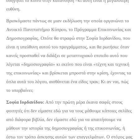
οδηγήσει το κοινό στην κατανόηση –κι αυτή είναι η μεγαλύτερη
ευθύνη.
Βρισκόμαστε πάντως σε μιαν εκδήλωση την οποία οργανώνει το
Ανοικτό Πανεπιστήμιο Κύπρου, το Πρόγραμμα Επικοινωνίας και
Δημοσιογραφίας. Οπότε θα στραφώ στην Σοφία Ιορδανίδου, που
είναι η υπεύθυνη αυτού του προγράμματος, και θα ρωτήσω: όταν
κανείς προσπαθεί να διδάξει σε μεταπτυχιακό επιπεδο αυτό που
λέγεται «δημοσιογραφία» κι εκείνο που είναι «τέχνη και τεχνική
της επικοινωνίας» και βρίσκεται μπροστά στην κρίση, έχοντας τα
όπλα αυτά του λόγου, αισθάνεται ένα είδος τρακ; Κι αν ναι, πώς
το υπερβαίνει;
Σοφία Ιορδανίδου:
Από την πρώτη μέρα έκανα σαφές στους
φοιτητές ότι δεν είμαστε εδώ για να τους μάθουμε κάποιες σελίδες
από διάφορα βιβλία, δεν είμαστε εδώ για να απαιτήσουμε να
μάθουν την ιστορία της δημοσιογραφίας ή της επικοινωνίας, ή
έστω τον τρόπο άσκησης αυτών των επαγγελμάτων. Ο στόχος μας