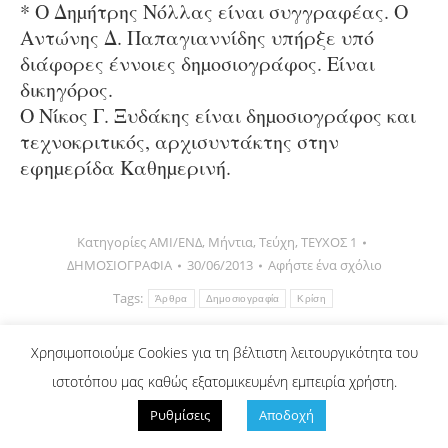
* Ο Δηµήτρης Νόλλας είναι συγγραφέας. Ο
Αντώνης Δ. Παπαγιαννίδης υπήρξε υπό
διάφορες έννοιες δηµοσιογράφος. Είναι
δικηγόρος.
Ο Νίκος Γ. Ξυδάκης είναι δηµοσιογράφος και
τεχνοκριτικός, αρχισυντάκτης στην
εφηµερίδα Καθηµερινή.
Κατηγορίες
AMI/ΕΝΔ
,
Μήντια
,
Τεύχη
,
ΤΕΥΧΟΣ 1
ΔΗΜΟΣΙΟΓΡΑΦΙΑ
30/06/2013
Αφήστε ένα σχόλιο
Tags:
Άρθρα
Δημοσιογραφία
Κρίση
Χρησιμοποιούμε Cookies για τη βέλτιστη λειτουργικότητα του
Μοιραστείτε αυτό το άρθρο!
ιστοτόπου μας καθώς εξατομικευμένη εμπειρία χρήστη.
Ρυθμίσεις
Αποδοχή
Share
Share
Share
Share
Share