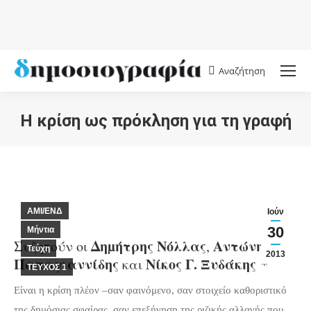
Αναζήτηση
Search:
Η κρίση ως πρόκληση για τη γραφή
You are here:
AMI/ΕΝΔ
Ιούν
30
Μήντια
Δηµήτρης Νόλλας
Αντώνης Δ.
Συζητούν οι
,
Τεύχη
2013
Παπαγιαννίδης
Νίκος Γ. Ξυδάκης
και
*
ΤΕΥΧΟΣ 1
Είναι η κρίση πλέον –σαν φαινόμενο, σαν στοιχείο καθοριστικό
της δημόσιας σφαίρας, σαν επεξήγηση της ριζικής αλλαγής που