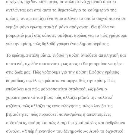
συνέχεια, σχεδόν κάθε μέρα, σε πολύ στενά χρονικά όρια κι
αντλώντας και από αυτό το θεματολόγιο το καθημερινό της
κρίσης, αντιμετωπίζει ένα θεματολόγιο το οποίο συχνά πυκνά σε
γεμίζει μόνο ερωτηματικά ή μόνο απόγνωση. Θα ήθελα να
μοιραστώ μαζί σας κάποιες σκέψεις, κυρίως για το πώς γράφουμε
για την κρίση, πώς δηλαδή γράφει ένας δημοσιογράφος.
Το ερώτημα ετέθη βίαια, ενόσω η κρίση ανεδύετο απειλητική και
σκοτεινή, σχεδόν ακατανόητη ως προς τι θα μπορούσε να φέρει
στις ζωές μας. Πώς γράφουμε για την κρίση; Εφόσον γράφεις
δημοσίως, οφείλεις πρώτιστα να αφηγηθείς την κρίση. Πώς
επελαύνει και πώς μορφοποιείται σταδιακά, ως μόνιμο
χαρακτηριστικό του βίου, πώς αλλάζει ριζικά την πολιτική
ατζέντα, πώς αλλάζει τις εννοιολογήσεις, πώς κλονίζει τις
βεβαιότητες, πώς πυροδοτεί παθιασμένες ή απελπισμένες
συζητήσεις, ακόμη και πώς διαιρεί ψυχικά παρέες και ανθρώπινα
σύνολα. «Υπέρ ή εναντίον του Μνημονίου»; Αυτό το διχαστικό