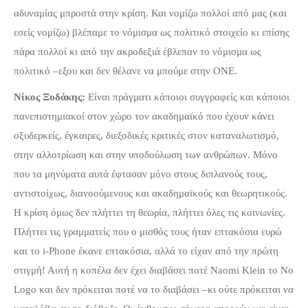
αδυναμίας μπροστά στην κρίση. Και νομίζω πολλοί από μας (και
εσείς νομίζω) βλέπαμε το νόμισμα ως πολιτικό στοιχείο κι επίσης
πάρα πολλοί κι από την ακροδεξιά έβλεπαν το νόμισμα ως
πολιτικό –εξου και δεν θέλανε να μπούμε στην ΟΝΕ.
Νίκος Ξυδάκης:
Είναι πράγματι κάποιοι συγγραφείς και κάποιοι
πανεπιστημιακοί στον χώρο τον ακαδημαϊκό που έχουν κάνει
οξυδερκείς, έγκαιρες, διεξοδικές κριτικές στον καταναλωτισμό,
στην αλλοτρίωση και στην υποδούλωση των ανθρώπων. Μόνο
που τα μηνύματα αυτά έφτασαν μόνο στους διπλανούς τους,
αντιστοίχως, διανοούμενους και ακαδημαϊκούς και θεωρητικούς.
Η κρίση όμως δεν πλήττει τη θεωρία, πλήττει όλες τις κοινωνίες.
Πλήττει τις γραμματείς που ο μισθός τους ήταν επτακόσια ευρώ
και το i-Phone έκανε επτακόσια, αλλά το είχαν από την πρώτη
στιγμή! Αυτή η κοπέλα δεν έχει διαβάσει ποτέ Naomi Klein το No
Logo και δεν πρόκειται ποτέ να το διαβάσει –κι ούτε πρόκειται να