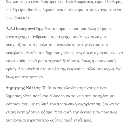
δεν μπορεί να είναι διαφορετικές. Εγώ θεωρώ πως είμαι ελεύθερος
επειδή είμαι δούλος, δηλαδή υποδουλώνομαι στην ανάγκη του να
εκφράσω κάτι.
Α.Δ.Παπαγιαννίδης:
Να το πάρουμε από μια άλλη άκρη: ο
λογοτέχνης, ο άνθρωπος της τέχνης, του έντεχνου λόγου,
συσχετίζεται στο μυαλό του αναγνώστη με την έννοια του
«υψηλού». Αντίθετα ο δημοσιογράφος, ο γράφων αγοραία, έχει να
κάνει καθημερινά με τα τεχνικά ζητήματα, όπως η οικονομική
κρίση. Δεν κινείται στο υψηλό της έκφρασης, αλλά στο αγχωμένο,
ίσως και στο ταπεινό.
Δημήτρης Νόλλας:
Το θέμα της ελευθερίας είναι για ένα
δημοσιογράφο πολύ πιο δύσκολο να το χειριστεί σε σχέση με
κάποιον που, με τη δική του προσωπική ευχαρίστηση, ξεκινά να
χτίσει έναν χάρτινο κόσμο. Υπό αυτή την έννοια είπα πριν πως
αισθάνομαι περισσότερο δούλος παρά ελεύθερος.