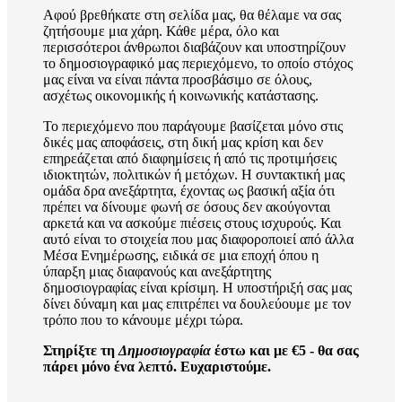
Αφού βρεθήκατε στη σελίδα μας, θα θέλαμε να σας
ζητήσουμε μια χάρη. Κάθε μέρα, όλο και
περισσότεροι άνθρωποι διαβάζουν και υποστηρίζουν
το δημοσιογραφικό μας περιεχόμενο, το οποίο στόχος
μας είναι να είναι πάντα προσβάσιμο σε όλους,
ασχέτως οικονομικής ή κοινωνικής κατάστασης.
Το περιεχόμενο που παράγουμε βασίζεται μόνο στις
δικές μας αποφάσεις, στη δική μας κρίση και δεν
επηρεάζεται από διαφημίσεις ή από τις προτιμήσεις
ιδιοκτητών, πολιτικών ή μετόχων. Η συντακτική μας
ομάδα δρα ανεξάρτητα, έχοντας ως βασική αξία ότι
πρέπει να δίνουμε φωνή σε όσους δεν ακούγονται
αρκετά και να ασκούμε πιέσεις στους ισχυρούς. Και
αυτό είναι το στοιχεία που μας διαφοροποιεί από άλλα
Μέσα Ενημέρωσης, ειδικά σε μια εποχή όπου η
ύπαρξη μιας διαφανούς και ανεξάρτητης
δημοσιογραφίας είναι κρίσιμη. Η υποστήριξή σας μας
δίνει δύναμη και μας επιτρέπει να δουλεύουμε με τον
τρόπο που το κάνουμε μέχρι τώρα.
Στηρίξτε τη
Δημοσιογραφία
έστω και με €5 - θα σας
πάρει μόνο ένα λεπτό. Ευχαριστούμε.