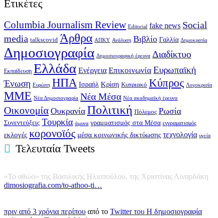
Ετικέτες
Columbia Journalism Review
Social
fake news
Editorial
Άρθρα
media
Βιβλίο
Γαλλία
talkscovid
Ανάλυση
ΑΠΚΥ
Δημοκρατία
Δημοσιογραφία
Διαδίκτυο
Δημοσιογραφική έρευνα
Ελλάδα
Ευρωπαϊκή
Επικοινωνία
Ενέργεια
Εκπαίδευση
ΗΠΑ
Κύπρος
Ένωση
Κρίση
Ισραήλ
Κυπριακό
Ευρώπη
Λογοκρισία
ΜΜΕ
Νέα Μέσα
Νέα ακαδημαϊκή έρευνα
Νέα Δημοσιογραφία
Πολιτική
Οικονομία
Ουκρανία
Ρωσία
Πόλεμος
Τουρκία
Συνεντεύξεις
γραμματισμός στα Μέσα
άμυνα
εγγραματισμός
κορονοϊός
εκλογές
τεχνολογία
μέσα κοινωνικής δικτύωσης
υγεία
Τελευταία Tweets
«Το αθώο» της Βασιλικής Ηλιοπούλου, της Χριστίνας Λιναρδάκη
dimosiografia.com/to-athoo-ti…
πριν από 3 χρόνια περίπου
από το
Twitter του Η δημοσιογραφία