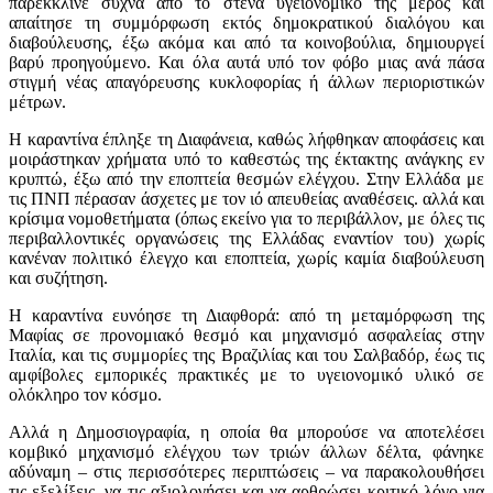
παρέκκλινε συχνά από το στενά υγειονομικό της μέρος και
απαίτησε τη συμμόρφωση εκτός δημοκρατικού διαλόγου και
διαβούλευσης, έξω ακόμα και από τα κοινοβούλια, δημιουργεί
βαρύ προηγούμενο. Και όλα αυτά υπό τον φόβο μιας ανά πάσα
στιγμή νέας απαγόρευσης κυκλοφορίας ή άλλων περιοριστικών
μέτρων.
Η καραντίνα έπληξε τη Διαφάνεια, καθώς λήφθηκαν αποφάσεις και
μοιράστηκαν χρήματα υπό το καθεστώς της έκτακτης ανάγκης εν
κρυπτώ, έξω από την εποπτεία θεσμών ελέγχου. Στην Ελλάδα με
τις ΠΝΠ πέρασαν άσχετες με τον ιό απευθείας αναθέσεις. αλλά και
κρίσιμα νομοθετήματα (όπως εκείνο για το περιβάλλον, με όλες τις
περιβαλλοντικές οργανώσεις της Ελλάδας εναντίον του) χωρίς
κανέναν πολιτικό έλεγχο και εποπτεία, χωρίς καμία διαβούλευση
και συζήτηση.
Η καραντίνα ευνόησε τη Διαφθορά: από τη μεταμόρφωση της
Μαφίας σε προνομιακό θεσμό και μηχανισμό ασφαλείας στην
Ιταλία, και τις συμμορίες της Βραζιλίας και του Σαλβαδόρ, έως τις
αμφίβολες εμπορικές πρακτικές με το υγειονομικό υλικό σε
ολόκληρο τον κόσμο.
Αλλά η Δημοσιογραφία, η οποία θα μπορούσε να αποτελέσει
κομβικό μηχανισμό ελέγχου των τριών άλλων δέλτα, φάνηκε
αδύναμη – στις περισσότερες περιπτώσεις – να παρακολουθήσει
τις εξελίξεις, να τις αξιολογήσει και να αρθρώσει κριτικό λόγο για