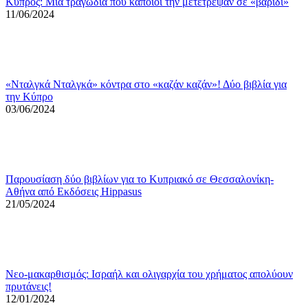
Κύπρος: Μια τραγωδία που κάποιοι την μετέτρεψαν σε «βαρίδι»
11/06/2024
«Νταλγκά Νταλγκά» κόντρα στο «καζάν καζάν»! Δύο βιβλία για
την Κύπρο
03/06/2024
Παρουσίαση δύο βιβλίων για το Κυπριακό σε Θεσσαλονίκη-
Αθήνα από Εκδόσεις Hippasus
21/05/2024
Νεο-μακαρθισμός: Ισραήλ και ολιγαρχία του χρήματος απολύουν
πρυτάνεις!
12/01/2024