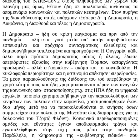
διάδοσης του SARS-CoV2 στους πληθυσμούς των χωρών του
πλανήτη μας όμως, θέτουν ήδη σε πολλαπλούς κινδύνους τα
απομεινάρια κοινωνικών και πολιτικών κεκτημένων. Στον πυρήνα
της διακινδύνευσης αυτής υπάρχουν τέσσερα Δ: η Δημοκρατία, η
Διαφάνεια, η Διαφθορά και τέλος η Δημοσιογραφία.
Η Δημοκρατία – ήδη σε κρίση παγκόσμια και πριν από την
πανδημία – πλήττεται γιατί μέσα απ’ αυτήν παραβιάστηκαν
εσπευσμένα και πρόχειρα συνταγματικές ελευθερίες και
δημιουργήθηκαν τετελεσμένα και προηγούμενα. Η Ουγγαρία, κάθε
άλλο παρά πρότυπο δημοκρατίας ούτως ή άλλως, έδωσε
απεριόριστες εξουσίες στην κυβέρνηση Όρμπαν, καταργώντας
προσωρινά – αλλά επ’αόριστον – ακόμα και το κοινοβούλιο. Η
κυκλοφορία περιορίστηκε και η αστυνομία απέκτησε υπερεξουσίες.
Τα μέσα παρακολούθησης της διάδοσης του ιού υπερέβησαν τη
χρηστικότητά τους και ήδη χρησιμοποιούνται πέραν των αναγκών
της κοινωνικής απο- στασιοποίησης (π.χ. στις ΗΠΑ ήδη τα ψηφιακά
εργαλεία, τα οποία χρησιμοποιήθηκαν για την παρακολούθηση των
κινήσεων των πολιτών στην καραντίνα, χρησιμοποιήθηκαν έναν-
δυο μήνες μετά για να παρακολουθούνται οι κινήσεις όσων
συμμετείχαν στην πολιτεία της Μινεσότα στις διαμαρτυρίες για τη
δολοφονία του Τζορτζ Φλόιντ). Κοινωνικά περιθωριοποιημένες
ομάδες και εθνότητες έγιναν αποδιοπομπαίοι τράγοι και
εγκαταλείφθηκαν στην τύχη τους μέσα στην πανδημία.
Παράλληλα, η κληρονομιά της «κυβέρνησης ειδικών» που