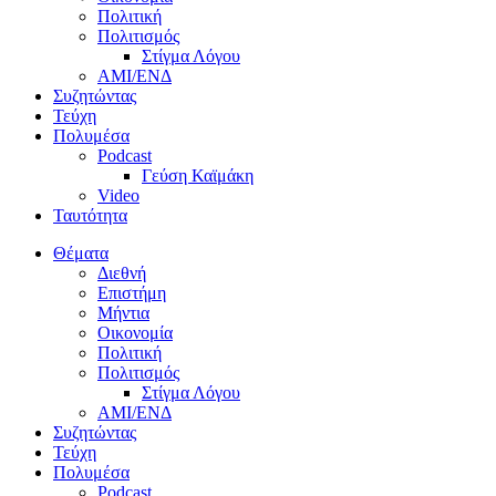
Πολιτική
Πολιτισμός
Στίγμα Λόγου
AMI/ΕΝΔ
Συζητώντας
Τεύχη
Πολυμέσα
Podcast
Γεύση Καϊμάκη
Video
Ταυτότητα
Θέματα
Διεθνή
Επιστήμη
Μήντια
Οικονομία
Πολιτική
Πολιτισμός
Στίγμα Λόγου
AMI/ΕΝΔ
Συζητώντας
Τεύχη
Πολυμέσα
Podcast