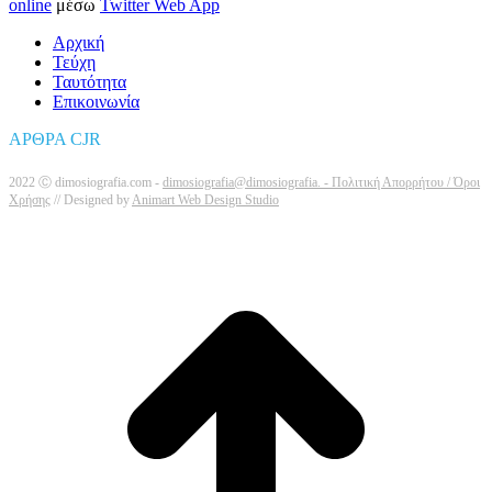
online
μέσω
Twitter Web App
Αρχική
Τεύχη
Ταυτότητα
Επικοινωνία
ΑΡΘΡΑ CJR
2022 Ⓒ dimosiografia.com -
dimosiografia@dimosiografia. -
Πολιτική Απορρήτου / Όροι
Χρήσης
// Designed by
Animart Web Design Studio