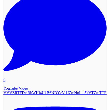
0
YouTube Video
VVVZRTFDclBhWHl4U1B6NDYzVi1IZmNnLm5kVTZmTTF