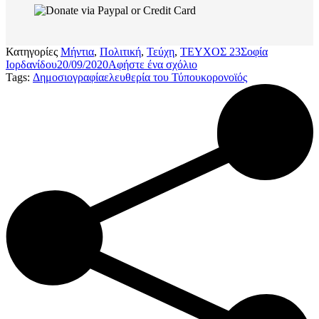
Κατηγορίες
Μήντια
,
Πολιτική
,
Τεύχη
,
ΤΕΥΧΟΣ 23
Σοφία
Ιορδανίδου
20/09/2020
Αφήστε ένα σχόλιο
Tags:
Δημοσιογραφία
ελευθερία του Τύπου
κορονοϊός