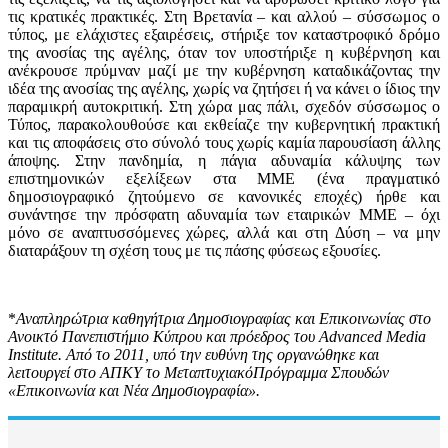
τις κρατικές πρακτικές. Στη Βρετανία – και αλλού – σύσσωμος ο
τύπος, με ελάχιστες εξαιρέσεις, στήριξε τον καταστροφικό δρόμο
της ανοσίας της αγέλης, όταν τον υποστήριξε η κυβέρνηση και
ανέκρουσε πρύμναν μαζί με την κυβέρνηση καταδικάζοντας την
ιδέα της ανοσίας της αγέλης, χωρίς να ζητήσει ή να κάνει ο ίδιος την
παραμικρή αυτοκριτική. Στη χώρα μας πάλι, σχεδόν σύσσωμος ο
Τύπος, παρακολουθούσε και εκθείαζε την κυβερνητική πρακτική
και τις αποφάσεις στο σύνολό τους χωρίς καμία παρουσίαση άλλης
άποψης. Στην πανδημία, η πάγια αδυναμία κάλυψης των
επιστημονικών εξελίξεων στα ΜΜΕ (ένα πραγματικό
δημοσιογραφικό ζητούμενο σε κανονικές εποχές) ήρθε και
συνάντησε την πρόσφατη αδυναμία των εταιρικών ΜΜΕ – όχι
μόνο σε αναπτυσσόμενες χώρες, αλλά και στη Δύση – να μην
διαταράξουν τη σχέση τους με τις πάσης φύσεως εξουσίες.
*
Αναπληρώτρια καθηγήτρια Δημοσιογραφίας και Επικοινωνίας στο
Ανοικτό Πανεπιστήμιο Κύπρου και πρόεδρος του Advanced Media
Institute. Από το 2011, υπό την ευθύνη της οργανώθηκε και
λειτουργεί στο ΑΠΚΥ
το ΜεταπτυχιακόΠρόγραμμα Σπουδών
«Επικοινωνία και Νέα Δημοσιογραφία».