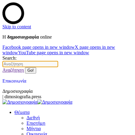
Skip to content
Η
δημοσιογραφία
online
Facebook page opens in new window
X page opens in new
window
YouTube page opens in new window
Search:
Αναζήτηση
Επικοινωνία
Δημοσιογραφία
| dimosiografia.press
Θέματα
Διεθνή
Επιστήμη
Μήντια
Οικονομία