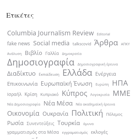
Ετικέτες
Columbia Journalism Review
Editorial
Άρθρα
Social media
fake news
talkscovid
ΑΠΚΥ
Βιβλίο
Γαλλία
Ανάλυση
Δημοκρατία
Δημοσιογραφία
Δημοσιογραφική έρευνα
Ελλάδα
Διαδίκτυο
Ενέργεια
Εκπαίδευση
ΗΠΑ
Ευρωπαϊκή Ένωση
Επικοινωνία
Ευρώπη
ΜΜΕ
Κύπρος
Κρίση
Ισραήλ
Κυπριακό
Λογοκρισία
Νέα Μέσα
Νέα ακαδημαϊκή έρευνα
Νέα Δημοσιογραφία
Πολιτική
Οικονομία
Ουκρανία
Πόλεμος
Τουρκία
Ρωσία
Συνεντεύξεις
άμυνα
εκλογές
γραμματισμός στα Μέσα
εγγραματισμός