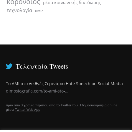
κορονοϊός
μέσα κοινωνικής δικτύωσης
τεχνολογία
υγεία
Τελευταία Tweets
Το ΑΜΙ στο Διεθνές Σεμινάριο Hate Speech on Social Media
dimosiografia.com/to-ami-sto-…
πριν από 3 χρόνια περίπου
από το
Twitter του Η δημοσιογραφία online
μέσω
Twitter Web App