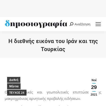
Αναζήτηση
Search:
Η διεθνής εικόνα του Ιράν και της
Τουρκίας
You are here:
Διεθνή
Νοέ
29
Μήντια
Οι οικονομικές και γεωπολιτικές επιπτώσεις της
ΤΕΥΧΟΣ 24
2021
μακροχρόνιας αρνητικής προβολής ειδήσεων.