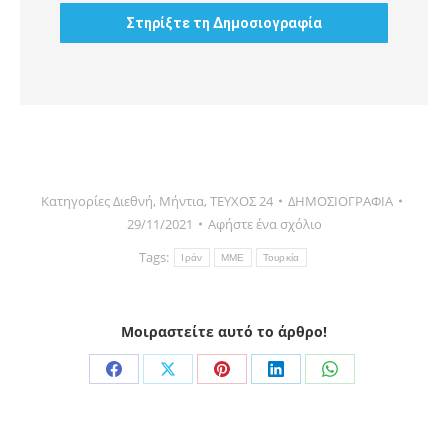
Κατηγορίες
Διεθνή
,
Μήντια
,
ΤΕΥΧΟΣ 24
ΔΗΜΟΣΙΟΓΡΑΦΙΑ
29/11/2021
Αφήστε ένα σχόλιο
Tags:
Ιράν
ΜΜΕ
Τουρκία
Μοιραστείτε αυτό το άρθρο!
Share
Share
Share
Share
Share
on
on
on
on
on
Facebook
X
Pinterest
LinkedIn
WhatsApp