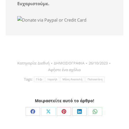
Ευχαριστούμε.
Κατηγορία:
Διεθνή
ΔΗΜΟΣΙΟΓΡΑΦΙΑ
26/10/2023
Αφήστε ένα σχόλιο
Tags:
Γάζα
Ισραήλ
Μέση Ανατολή
Παλαιστίνη
Μοιραστείτε αυτό το άρθρο!
Share
Share
Share
Share
Share
on
on
on
on
on