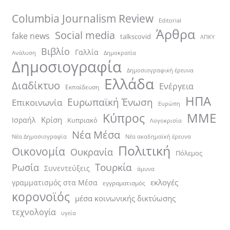
Columbia Journalism Review
Editorial
Άρθρα
Social media
fake news
talkscovid
ΑΠΚΥ
Βιβλίο
Γαλλία
Ανάλυση
Δημοκρατία
Δημοσιογραφία
Δημοσιογραφική έρευνα
Ελλάδα
Διαδίκτυο
Ενέργεια
Εκπαίδευση
ΗΠΑ
Ευρωπαϊκή Ένωση
Επικοινωνία
Ευρώπη
ΜΜΕ
Κύπρος
Κρίση
Ισραήλ
Κυπριακό
Λογοκρισία
Νέα Μέσα
Νέα ακαδημαϊκή έρευνα
Νέα Δημοσιογραφία
Πολιτική
Οικονομία
Ουκρανία
Πόλεμος
Τουρκία
Ρωσία
Συνεντεύξεις
άμυνα
εκλογές
γραμματισμός στα Μέσα
εγγραματισμός
κορονοϊός
μέσα κοινωνικής δικτύωσης
τεχνολογία
υγεία