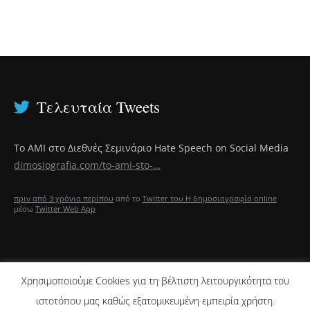
Τελευταία Tweets
Το ΑΜΙ στο Διεθνές Σεμινάριο Hate Speech on Social Media
dimosiografia.com/to-ami-sto-…
πριν από 3 χρόνια περίπου
από το
Twitter του Η δημοσιογραφία online
μέσω
Twitter Web App
Χρησιμοποιούμε Cookies για τη βέλτιστη λειτουργικότητα του
ΑΡΘΡΑ CJR
ιστοτόπου μας καθώς εξατομικευμένη εμπειρία χρήστη.