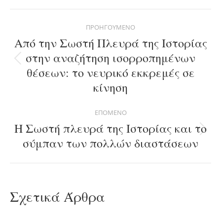
Facebook
X
Pinterest
LinkedIn
WhatsApp
Post
ΠΡΟΗΓΟΎΜΕΝΟ
navigation
Από την Σωστή Πλευρά της Ιστορίας
στην αναζήτηση ισορροπημένων
Previous
θέσεων: το νευρικό εκκρεμές σε
post:
κίνηση
ΕΠΌΜΕΝΟ
Η Σωστή πλευρά της Ιστορίας και το
Next
σύμπαν των πολλών διαστάσεων
post:
Σχετικά Άρθρα