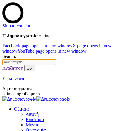
Skip to content
Η
δημοσιογραφία
online
Facebook page opens in new window
X page opens in new
window
YouTube page opens in new window
Search:
Αναζήτηση
Επικοινωνία
Δημοσιογραφία
| dimosiografia.press
Θέματα
Διεθνή
Επιστήμη
Μήντια
Οικονομία