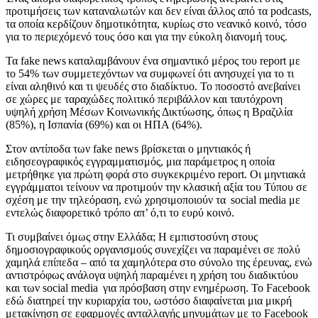
προτιμήσεις των καταναλωτών και δεν είναι άλλος από τα
podcasts
,
τα οποία κερδίζουν δημο
τικότητα
, κυρίως στο νεανικό κοινό, τόσο
για το περιεχόμενό τους όσο και για την εύκολη διανομή τους.
Τα
fake
news
καταλαμβάνουν ένα σημαντικό μέρος του
report
με
το 54% των συμμετεχόντων να συμφωνεί ότι ανησυχεί για το τι
είναι αληθινό και τι ψευδές στο διαδίκτυο. Το ποσοστό ανεβ
αί
νει
σε χώρες με ταραχώδες πολιτικό περιβάλλον και ταυτόχρονη
υψηλή χρήση Μέσων Κοινωνικής Δικτύωσης, όπως η Βραζιλία
(85%), η Ισπανία (69%) και οι ΗΠΑ (64%).
Στον αντίποδα των
fake
news
βρίσκεται ο μηντιακός ή
ειδησεογραφικός εγγραμματισμός, μια παράμετρος η οποία
μετρήθηκε για πρώτη φορά στο συγκεκριμένο
report
. Οι μηντιακά
εγγράμματοι τείνουν να προτιμούν την κλασική αξία του Τύπου σε
σχέση με την τηλεόραση, ενώ χρησιμοποιούν τα
social
media
με
εντελώς διαφορετικό τρόπο απ’
ό
,
τι το ευρύ κοινό.
Τι συμβαίνει όμως στην Ελλάδα; Η εμπιστοσύνη στους
δημοσιογραφικούς οργανισμούς συνεχίζει να παραμένει σε πολύ
χαμηλά επίπεδα
–
από τα χαμηλότερα στο σύνολο της έρευνας, ενώ
αντιστρόφως ανάλογα υψηλή παραμένει η χρήση του διαδικτύου
και των
social
media
για πρόσβαση στην ενημέρωση. Το
Facebook
εδώ διατηρεί την κυριαρχία του, ωστόσο διαφαίνεται μια μικρή
μετακίνηση σε εφαρμογές ανταλλαγής μηνυμάτων με το
F
acebook