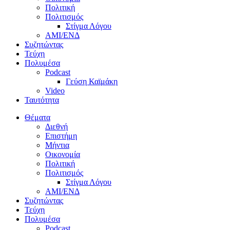
Πολιτική
Πολιτισμός
Στίγμα Λόγου
AMI/ΕΝΔ
Συζητώντας
Τεύχη
Πολυμέσα
Podcast
Γεύση Καϊμάκη
Video
Ταυτότητα
Θέματα
Διεθνή
Επιστήμη
Μήντια
Οικονομία
Πολιτική
Πολιτισμός
Στίγμα Λόγου
AMI/ΕΝΔ
Συζητώντας
Τεύχη
Πολυμέσα
Podcast