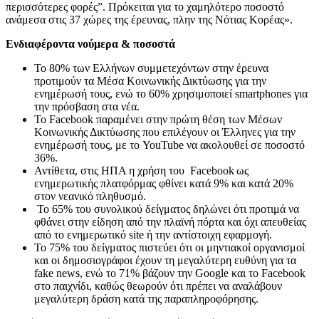
περισσότερες φορές
”
. Πρόκειται για το χαμηλότερο ποσοστό
ανάμεσα στις 37 χώρες της έρευνας, πλην της Νότιας Κορέας
»
.
Ενδιαφέροντα νούμερα & ποσοστά
Το 80% των Ελλήνων συμμετεχόντων στην έρευνα
προτιμούν τα Μέσα Κοινωνικής Δικτύωσης για την
ενημέρωσή τους, ενώ το 60% χρησιμοποιεί
smartphones
για
την πρόσβαση στα νέα.
Το
Facebook
παραμένει στην πρώτη θέση των Μέσων
Κοινωνικής Δικτύωσης που επιλέγουν οι Έλληνες για την
ενημέρωσή τους, με το
YouTube
να ακολουθεί σε ποσοστό
36%.
Αντίθετα, στις ΗΠΑ η χρήση του
Facebook
ως
ενημερωτικής πλατφόρμας φθίνει κατά 9% και κατά 20%
στον νεανικό πληθυσμό.
Το 65% του συνολικού δείγματος δηλώνει ότι προτιμά να
φ
θ
άνει στην είδηση από την πλαϊνή πόρτα και όχι απευ
θ
είας
από το ενημερωτικό
site
ή την αντίστοιχη εφαρμογή.
Το 75% του δείγματος πιστεύει ότι οι μηντιακοί οργανισμοί
και οι δημοσιογράφοι έχουν τη μεγαλύτερη ευθύνη για τα
fake
news
, ενώ το 71% βάζουν την
Google
και το
Facebook
στο παιχνίδι, καθώς θεωρούν ότι πρέπει να αναλάβουν
μεγαλύτερη δράση κατά της παραπληροφόρησης.