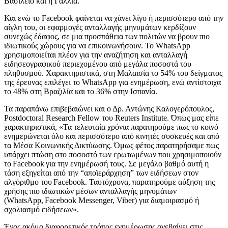
Βασίλειο και η Γαλλία.
Και ενώ το
Facebook
φαίνεται να χάνει λίγο ή περισσότερο από την
αίγλη του, οι εφαρμογές ανταλλαγής μηνυμάτων κερδίζουν
συνεχώς έδαφος, σε μια προσπάθεια των
πολιτών να βρουν πιο
ιδιωτικούς χώρους για να επικοινωνήσουν. Το
WhatsApp
χρησιμοποιείται πλέον για την αναζήτηση και ανταλλαγή
ειδησεογραφικού περιεχομένου από μεγάλα ποσοστά
του
πληθυσμού. Χαρακτηριστικά, στη Μαλαισία το 54% του δείγματος
της έρευνας επιλέγει το
WhatsApp
για ενημέρωση, ενώ αντίστοιχα
το 48% στη Βραζιλία και το 36% στην Ισπανία.
Τα παραπάνω επιβεβαιώνει και ο Δρ. Αντώνης
Καλογερόπουλος
,
Postdoctoral Resea
r
ch Fellow
του
Reuters Institute.
Όπως μας είπε
χαρακτηριστικά,
«
Τα τελευταία χρόνια παρατηρούμε πως το κοινό
ενημερώνεται όλο και περισσότερο από κινητές συσκευές και από
τα
Μ
έσα
Κ
οινωνικής
Δ
ικτύωσης. Όμως φέτος παρατηρήσαμε πως
υπάρχει πτώση στο ποσοστό των ερωτωμένων που χρησιμοποιούν
το
Facebook
για την ενημέρωσή τους. Σε μεγάλο βαθμό αυτή η
τάση εξηγείται από την
“
απο
ϊ
εράρχηση
”
των ειδήσεων στον
αλγόριθμο του Facebook. Ταυτόχρονα
,
παρατηρούμε αύξηση της
χρήσης πιο ιδιωτικών μέσων ανταλλαγής μηνυμάτων
(
WhatsApp
, Facebook
Messenger,
Viber) για διαμοιρασμό ή
σχολιασμό ειδήσεων
»
.
Ένας ακόμα διαφορετικός τρόπος ενημέρωσης ανεβαίνει στις