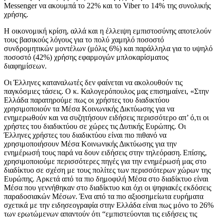
M
ess
e
nger
να ακουμπά το 22% και το
Viber
το 14% της συνολικής
χρήσης.
Η οικονομική κρίση, αλλά και η έλλειψη εμπιστοσύνης αποτελούν
τους βασικούς λόγους για το πολύ χαμηλό ποσοστό
συνδρομητικών μοντέλων (μόλις 6%) και παράλληλα για το υψηλό
ποσοστό (42%) χρήσης εφαρμογών μ
π
λοκαρίσματος
διαφημίσεων.
Οι Έλληνες καταναλωτές δεν φαίνεται να ακολουθούν τις
παγκόσμιες τάσεις. Ο κ. Καλογερόπουλος μας επισημαίνει,
«
Στην
Ελλάδα παρατηρούμε πως οι χρήστες του διαδικτύου
χρησιμοποιούν τα
Μ
έσα
Κ
οινωνικής
Δ
ικτύωσης για να
ενημερωθούν και να συζητήσουν ειδήσεις περισσότερο απ
’
ό
,
τι οι
χρήστες του διαδικτύου σε χώρες τις Δυτικής Ευρώπης. Οι
Έλληνες χρήστες του διαδικτύου είναι πιο πιθανό να
χρησιμοποιήσουν
Μ
έσα
Κ
οινωνικής
Δ
ικτύωσης για την
ενημέρωσή τους παρά να δουν ειδήσεις στην τηλεόραση.
Επίσης
,
χρησιμοποιούμε περισσότερες πηγές για την ενημέρωσή μας στο
διαδίκτυο σε σχέση με τους πολίτες των περισσότερων χώρων της
Ευρώπης. Αρκετά από τα πιο δημοφιλή
Μ
έσα στο διαδίκτυο είναι
Μ
έσα που γεννήθηκαν στο διαδίκτυο και όχι οι ψηφιακές εκδόσεις
παραδοσιακών
Μ
έσων. Ένα από τα πιο αξιοσημείωτα ευρήματα
σχετικά με την ειδησεογραφία στην Ελλάδα είναι πως μόνο το 26%
των ερωτώμενων απαντούν ότι
“
εμπιστεύονται τις ειδήσεις τις