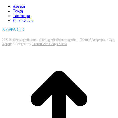
Αρχική
Τεύχη
Ταυτότητα
Επικοινωνία
ΑΡΘΡΑ CJR
2022 Ⓒ dimosiografia.com -
dimosiografia@dimosiografia. -
Πολιτική Απορρήτου / Όροι
Χρήσης
// Designed by
Animart Web Design Studio