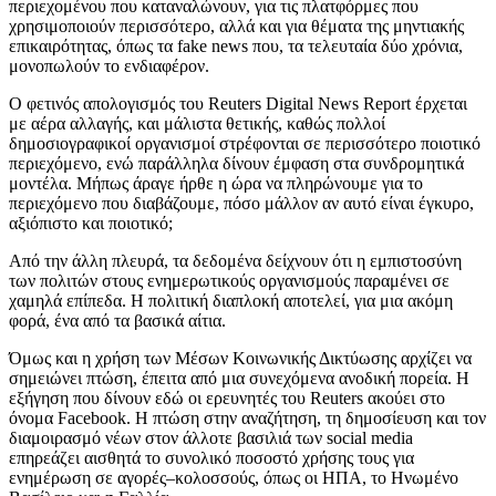
περιεχομένου που καταναλώνουν,
για τις
πλατφόρμ
ες
που
χρησιμοποιούν περισσότερο, αλλά και για θέματα της μηντιακής
επικαιρότητας
,
όπως τα
fake
news
που, τα τελευταία δύο χρόνια,
μονοπωλούν το ενδιαφέρον.
Ο φετινός απολογισμός του Reuters Digital News Report έρχεται
με αέρα αλλαγής, και μάλιστα θετικής, καθώς πολλοί
δημοσιογραφικοί οργανισμοί στρέφονται σε περισσότερο ποιοτικό
περιεχόμενο, ενώ παράλληλα δίνουν έμφαση στα συνδρομητικά
μοντέλα. Μήπως άραγε ήρθε η ώρα να πληρώνουμε για το
περιεχόμενο που διαβάζουμε, πόσο μάλλον αν αυτό είναι έγκυρο,
αξιόπιστο και ποιοτικό;
Από την άλλη πλευρά, τα δεδομένα δείχνουν ότι η εμπιστοσύνη
των πολιτών στους ενημερωτικούς οργανισμούς παραμένει σε
χαμηλά επίπεδα. Η πολιτική διαπλοκή αποτελεί, για μια ακόμη
φορά, ένα από τα βασικά αίτια.
Όμως και η χρήση των Μέσων Κοινωνικής Δικτύωσης αρχίζει να
σημειώνει πτώση, έπειτα από μια συνεχόμεν
α
ανοδική πορεία. Η
εξήγηση που δίνουν εδώ οι ερευνητές του
Reuters
ακούει στο
όνομα
Facebook
. Η πτώση στην αναζήτηση,
τη
δημοσίευση και
τον
διαμοιρασμό νέων στον άλλοτε βασιλιά των
social
media
επηρεάζει αισθητά το συνολικό ποσοστό χρήσης τους για
ενημέρωση σε αγορές
–
κολοσσούς, όπως οι ΗΠΑ, το Ηνωμένο