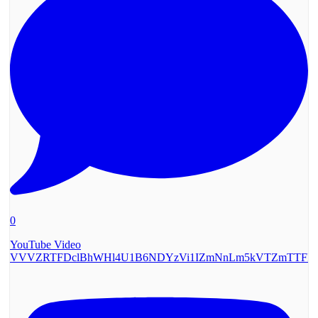
0
YouTube Video
VVVZRTFDclBhWHl4U1B6NDYzVi1IZmNnLm5kVTZmTTF