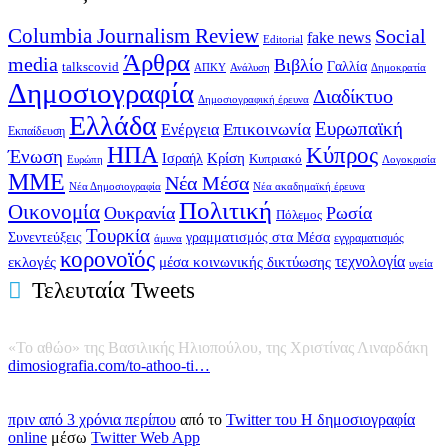
Columbia Journalism Review
Social
fake news
Editorial
Άρθρα
media
Βιβλίο
Γαλλία
talkscovid
Ανάλυση
ΑΠΚΥ
Δημοκρατία
Δημοσιογραφία
Διαδίκτυο
Δημοσιογραφική έρευνα
Ελλάδα
Ευρωπαϊκή
Επικοινωνία
Ενέργεια
Εκπαίδευση
ΗΠΑ
Κύπρος
Ένωση
Κρίση
Ισραήλ
Κυπριακό
Ευρώπη
Λογοκρισία
ΜΜΕ
Νέα Μέσα
Νέα ακαδημαϊκή έρευνα
Νέα Δημοσιογραφία
Πολιτική
Οικονομία
Ουκρανία
Ρωσία
Πόλεμος
Τουρκία
Συνεντεύξεις
γραμματισμός στα Μέσα
άμυνα
εγγραματισμός
κορονοϊός
εκλογές
τεχνολογία
μέσα κοινωνικής δικτύωσης
υγεία
Τελευταία Tweets
«Το αθώο» της Βασιλικής Ηλιοπούλου, της Χριστίνας Λιναρδάκη
dimosiografia.com/to-athoo-ti…
πριν από 3 χρόνια περίπου
από το
Twitter του Η δημοσιογραφία
online
μέσω
Twitter Web App