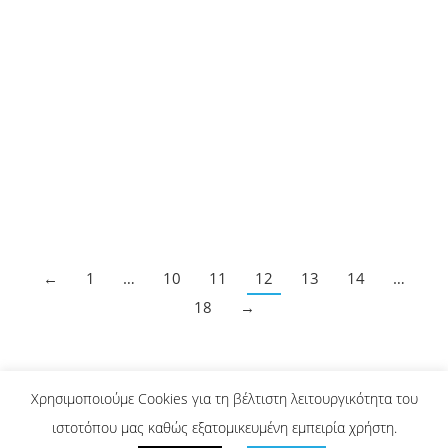
Τύπος υπό διωγμό
Διεθνή
,
Μήντια
,
Τεύχη
,
ΤΕΥΧΟΣ 16
ΔΗΜΟΣΙΟΓΡΑΦΙΑ
23/02/2018
Αφήστε ένα σχόλιο
Ο Παλαιστίνιος δημοσιογράφος αντιμετωπίζεται
από τους Ισραηλινούς ως εχθρός γιατί οι
Παλαιστίνιοι ζουν κάτω από ισραηλινή
στρατιωτική κατοχή.
←
1
…
10
11
12
13
14
…
18
→
Χρησιμοποιούμε Cookies για τη βέλτιστη λειτουργικότητα του
ΑΡΘΡΑ CJR
ιστοτόπου μας καθώς εξατομικευμένη εμπειρία χρήστη.