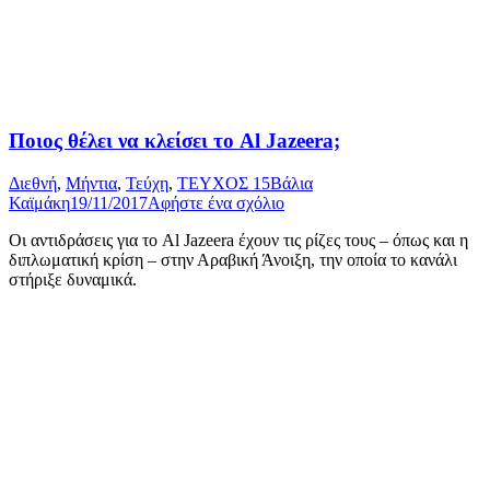
Ποιος θέλει να κλείσει το Al Jazeera;
Διεθνή
,
Μήντια
,
Τεύχη
,
ΤΕΥΧΟΣ 15
Βάλια
Καϊμάκη
19/11/2017
Αφήστε ένα σχόλιο
Οι αντιδράσεις για το Al Jazeera έχουν τις ρίζες τους – όπως και η
διπλωματική κρίση – στην Αραβική Άνοιξη, την οποία το κανάλι
στήριξε δυναμικά.