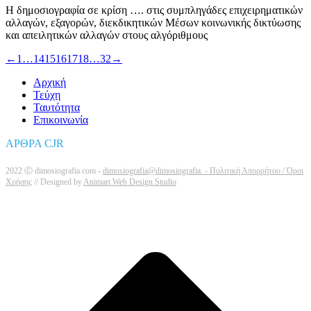
Η δημοσιογραφία σε κρίση …. στις συμπληγάδες επιχειρηματικών
αλλαγών, εξαγορών, διεκδικητικών Μέσων κοινωνικής δικτύωσης
και απειλητικών αλλαγών στους αλγόριθμους
←
1
…
14
15
16
17
18
…
32
→
Αρχική
Τεύχη
Ταυτότητα
Επικοινωνία
ΑΡΘΡΑ CJR
2022 Ⓒ dimosiografia.com -
dimosiografia@dimosiografia. -
Πολιτική Απορρήτου / Όροι
Χρήσης
// Designed by
Animart Web Design Studio