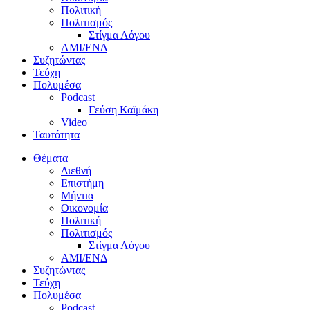
Πολιτική
Πολιτισμός
Στίγμα Λόγου
AMI/ΕΝΔ
Συζητώντας
Τεύχη
Πολυμέσα
Podcast
Γεύση Καϊμάκη
Video
Ταυτότητα
Θέματα
Διεθνή
Επιστήμη
Μήντια
Οικονομία
Πολιτική
Πολιτισμός
Στίγμα Λόγου
AMI/ΕΝΔ
Συζητώντας
Τεύχη
Πολυμέσα
Podcast