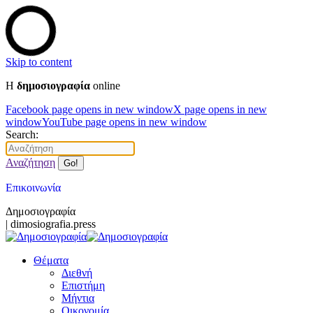
Skip to content
Η
δημοσιογραφία
online
Facebook page opens in new window
X page opens in new
window
YouTube page opens in new window
Search:
Αναζήτηση
Επικοινωνία
Δημοσιογραφία
| dimosiografia.press
Θέματα
Διεθνή
Επιστήμη
Μήντια
Οικονομία