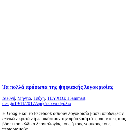
Τα πολλά πρόσωπα της ψηφιακής λογοκρισίας
Διεθνή
,
Μήντια
,
Τεύχη
,
ΤΕΥΧΟΣ 15
animart
design
19/11/2017
Αφήστε ένα σχόλιο
Η Google και το Facebook ασκούν λογοκρισία βάσει υποδείξεων
εθνικών κρατών ή περικόπτουν την πρόσβαση στις υπηρεσίες τους
βάσει του κώδικα δεοντολογίας τους ή τους νομικούς τους
περιορισμούς.