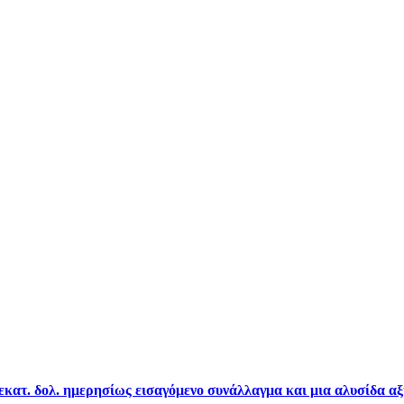
 εκατ. δολ. ημερησίως εισαγόμενο συνάλλαγμα και μια αλυσίδα α