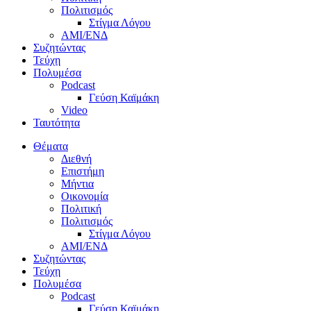
Πολιτισμός
Στίγμα Λόγου
AMI/ΕΝΔ
Συζητώντας
Τεύχη
Πολυμέσα
Podcast
Γεύση Καϊμάκη
Video
Ταυτότητα
Θέματα
Διεθνή
Επιστήμη
Μήντια
Οικονομία
Πολιτική
Πολιτισμός
Στίγμα Λόγου
AMI/ΕΝΔ
Συζητώντας
Τεύχη
Πολυμέσα
Podcast
Γεύση Καϊμάκη