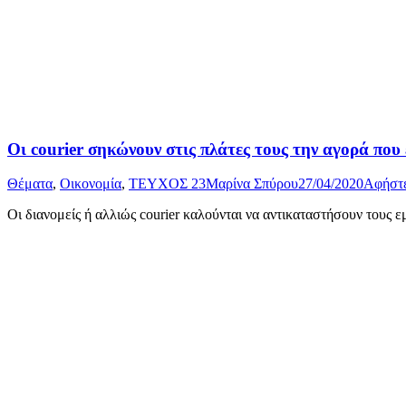
Οι courier σηκώνουν στις πλάτες τους την αγορά που 
Θέματα
,
Οικονομία
,
ΤΕΥΧΟΣ 23
Μαρίνα Σπύρου
27/04/2020
Αφήστε
Οι διανομείς ή αλλιώς courier καλούνται να αντικαταστήσουν τους