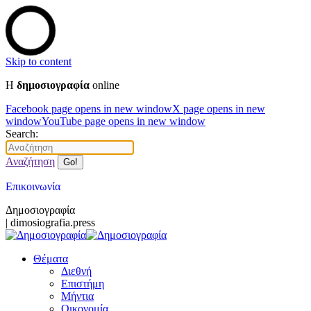
Skip to content
Η
δημοσιογραφία
online
Facebook page opens in new window
X page opens in new
window
YouTube page opens in new window
Search:
Αναζήτηση
Επικοινωνία
Δημοσιογραφία
| dimosiografia.press
Θέματα
Διεθνή
Επιστήμη
Μήντια
Οικονομία