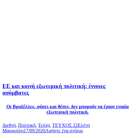
ΕΕ και κοινή εξωτερική πολιτική: έννοιες
ασύμβατες
Οι Βρυξέλλες, φύσει και θέσει, δεν μπορούν να έχουν ενιαία
εξωτερική πολιτική.
Διεθνή
,
Πολιτική
,
Τεύχη
,
ΤΕΥΧΟΣ 22
Ελένη
Μαυρούλη
17/09/2020
Αφήστε ένα σχόλιο