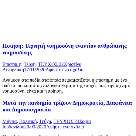
Ποίηση: Τεχνητή νοημοσύνη εναντίον ανθρώπινης
νοημοσύνης
Επιστήμη
,
Τεύχη
,
ΤΕΥΧΟΣ 22
Χριστίνα
Λιναρδάκη
17/11/2020
Αφήστε ένα σχόλιο
Ανάμεσα στα πεδία στα οποία πειραματίζεται η επιστήμη με ένα
από τα πιο καυτά τεχνολογικά θέματα της εποχής μας, την τεχνητή
νοημοσύνη, είναι και η ποίηση.
Μετά την πανδημία τρίζουν Δημοκρατία, Διαφάνεια
και Δημοσιογραφία
Μήντια
,
Πολιτική
,
Τεύχη
,
ΤΕΥΧΟΣ 23
Σοφία
Ιορδανίδου
20/09/2020
Αφήστε ένα σχόλιο