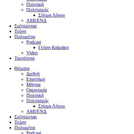
Πολιτική
Πολιτισμός
Στίγμα Λόγου
AMI/ΕΝΔ
Συζητώντας
Τεύχη
Πολυμέσα
Podcast
Γεύση Καϊμάκη
Video
Ταυτότητα
Θέματα
Διεθνή
Επιστήμη
Μήντια
Οικονομία
Πολιτική
Πολιτισμός
Στίγμα Λόγου
AMI/ΕΝΔ
Συζητώντας
Τεύχη
Πολυμέσα
Podcast