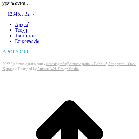
χρειάζονται…
←
1
2
3
4
5
…
32
→
Αρχική
Τεύχη
Ταυτότητα
Επικοινωνία
ΑΡΘΡΑ CJR
2022 Ⓒ dimosiografia.com -
dimosiografia@dimosiografia. -
Πολιτική Απορρήτου / Όροι
Χρήσης
// Designed by
Animart Web Design Studio