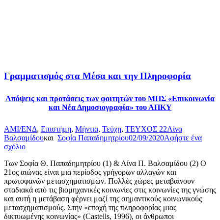
Γραμματισμός στα Μέσα και την Πληροφορία
Απόψεις και προτάσεις των φοιτητών του ΜΠΣ «Επικοινωνία
και Νέα Δημοσιογραφία» του ΑΠΚΥ
AMI/ΕΝΔ
,
Επιστήμη
,
Μήντια
,
Τεύχη
,
ΤΕΥΧΟΣ 22
Λίνα
Βαλσαμίδου
και
Σοφία Παπαδημητρίου
02/09/2020
Αφήστε ένα
σχόλιο
Των Σοφία Θ. Παπαδημητρίου (1) & Λίνα Π. Βαλσαμίδου (2) Ο
21ος αιώνας είναι μια περίοδος γρήγορων αλλαγών και
πρωτοφανών μετασχηματισμών. Πολλές χώρες μεταβαίνουν
σταδιακά από τις βιομηχανικές κοινωνίες στις κοινωνίες της γνώσης
και αυτή η μετάβαση φέρνει μαζί της σημαντικούς κοινωνικούς
μετασχηματισμούς. Στην «εποχή της πληροφορίας μιας
δικτυωμένης κοινωνίας» (Castells, 1996), οι άνθρωποι