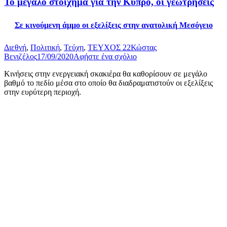
Το μεγάλο στοίχημα για την Κύπρο, οι γεωτρήσεις
Σε κινούμενη άμμο οι εξελίξεις στην ανατολική Μεσόγειο
Διεθνή
,
Πολιτική
,
Τεύχη
,
ΤΕΥΧΟΣ 22
Κώστας
Βενιζέλος
17/09/2020
Αφήστε ένα σχόλιο
Κινήσεις στην ενεργειακή σκακιέρα θα καθορίσουν σε μεγάλο
βαθμό το πεδίο μέσα στο οποίο θα διαδραματιστούν οι εξελίξεις
στην ευρύτερη περιοχή.