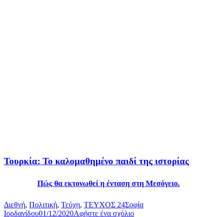
Τουρκία: Το καλομαθημένο παιδί της ιστορίας
Πώς θα εκτονωθεί η ένταση στη Μεσόγειο.
Διεθνή
,
Πολιτική
,
Τεύχη
,
ΤΕΥΧΟΣ 24
Σοφία
Ιορδανίδου
01/12/2020
Αφήστε ένα σχόλιο