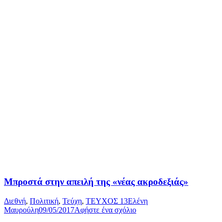
Μπροστά στην απειλή της «νέας ακροδεξιάς»
Διεθνή
,
Πολιτική
,
Τεύχη
,
ΤΕΥΧΟΣ 13
Ελένη
Μαυρούλη
09/05/2017
Αφήστε ένα σχόλιο