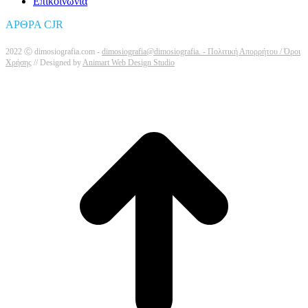
Επικοινωνία
ΑΡΘΡΑ CJR
2022 Ⓒ dimosiografia.com -
dimosiografia@dimosiografia. -
Πολιτική Απορρήτου / Όροι
Χρήσης
// Designed by
Animart Web Design Studio