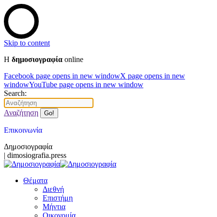
Skip to content
Η
δημοσιογραφία
online
Facebook page opens in new window
X page opens in new
window
YouTube page opens in new window
Search:
Αναζήτηση
Επικοινωνία
Δημοσιογραφία
| dimosiografia.press
Θέματα
Διεθνή
Επιστήμη
Μήντια
Οικονομία