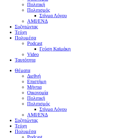
Πολιτική
Πολιτισμός
Στίγμα Λόγου
AMI/ΕΝΔ
Συζητώντας
Τεύχη
Πολυμέσα
Podcast
Γεύση Καϊμάκη
Video
Ταυτότητα
Θέματα
Διεθνή
Επιστήμη
Μήντια
Οικονομία
Πολιτική
Πολιτισμός
Στίγμα Λόγου
AMI/ΕΝΔ
Συζητώντας
Τεύχη
Πολυμέσα
Podcast