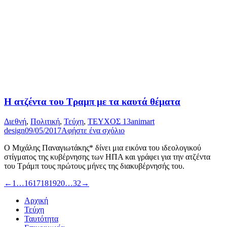
Η ατζέντα του Τραµπ µε τα καυτά θέµατα
Διεθνή
,
Πολιτική
,
Τεύχη
,
ΤΕΥΧΟΣ 13
animart
design
09/05/2017
Αφήστε ένα σχόλιο
Ο Μιχάλης Παναγιωτάκης* δίνει μια εικόνα του ιδεολογικού
στίγματος της κυβέρνησης των ΗΠΑ και γράφει για την ατζέντα
του Τράμπ τους πρώτους μήνες της διακυβέρνησής του.
←
1
…
16
17
18
19
20
…
32
→
Αρχική
Τεύχη
Ταυτότητα