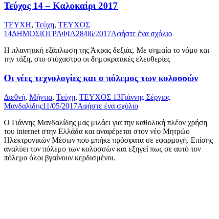
Τεύχος 14 – Καλοκαίρι 2017
ΤΕΥΧΗ
,
Τεύχη
,
ΤΕΥΧΟΣ
14
ΔΗΜΟΣΙΟΓΡΑΦΙΑ
28/06/2017
Αφήστε ένα σχόλιο
Η πλανητική εξάπλωση της Άκρας δεξιάς. Με σημαία το νόμο και
την τάξη, στο στόχαστρο οι δημοκρατικές ελευθερίες
Οι νέες τεχνολογίες και ο πόλεµος των κολοσσών
Διεθνή
,
Μήντια
,
Τεύχη
,
ΤΕΥΧΟΣ 13
Γιάννης Σέργιος
Μανδαλίδης
11/05/2017
Αφήστε ένα σχόλιο
Ο Γιάννης Μανδαλίδης μας μιλάει για την καθολική πλέον χρήση
του internet στην Ελλάδα και αναφέρεται στον νέο Μητρώο
Ηλεκτρονικών Μέσων που μπήκε πρόσφατα σε εφαρμογή. Επίσης
αναλύει τον πόλεμο των κολοσσών και εξηγεί πως σε αυτό τον
πόλεμο όλοι βγαίνουν κερδισμένοι.