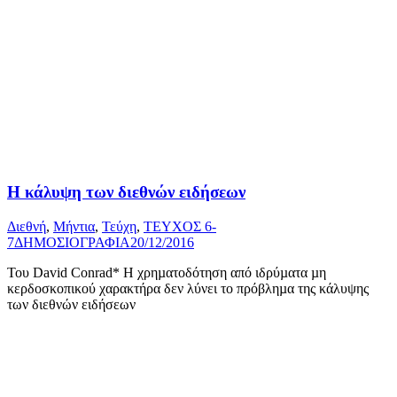
Η κάλυψη των διεθνών ειδήσεων
Διεθνή
,
Μήντια
,
Τεύχη
,
ΤΕΥΧΟΣ 6-
7
ΔΗΜΟΣΙΟΓΡΑΦΙΑ
20/12/2016
Του David Conrad* Η χρηµατοδότηση από ιδρύµατα µη
κερδοσκοπικού χαρακτήρα δεν λύνει το πρόβληµα της κάλυψης
των διεθνών ειδήσεων