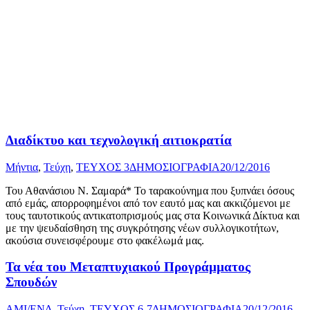
Διαδίκτυο και τεχνολογική αιτιοκρατία
Μήντια
,
Τεύχη
,
ΤΕΥΧΟΣ 3
ΔΗΜΟΣΙΟΓΡΑΦΙΑ
20/12/2016
Του Αθανάσιου Ν. Σαμαρά* Το ταρακούνημα που ξυπνάει όσους
από εμάς, απορροφημένοι από τον εαυτό μας και ακκιζόμενοι με
τους ταυτοτικούς αντικατοπρισμούς μας στα Κοινωνικά Δίκτυα και
με την ψευδαίσθηση της συγκρότησης νέων συλλογικοτήτων,
ακούσια συνεισφέρουμε στο φακέλωμά μας.
Τα νέα του Μεταπτυχιακού Προγράµµατος
Σπουδών
AMI/ΕΝΔ
,
Τεύχη
,
ΤΕΥΧΟΣ 6-7
ΔΗΜΟΣΙΟΓΡΑΦΙΑ
20/12/2016