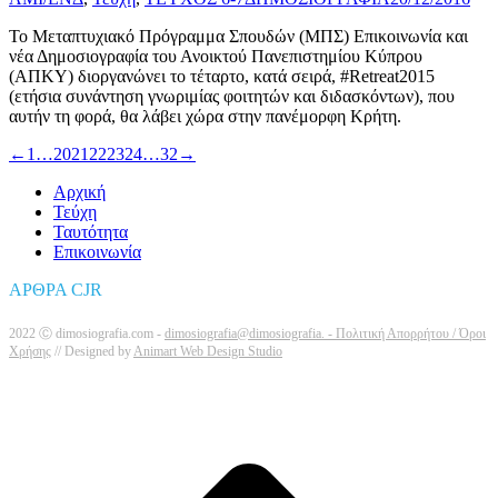
Το Μεταπτυχιακό Πρόγραμμα Σπουδών (ΜΠΣ) Επικοινωνία και
νέα Δημοσιογραφία του Ανοικτού Πανεπιστημίου Κύπρου
(ΑΠΚΥ) διοργανώνει το τέταρτο, κατά σειρά, #Retreat2015
(ετήσια συνάντηση γνωριμίας φοιτητών και διδασκόντων), που
αυτήν τη φορά, θα λάβει χώρα στην πανέμορφη Κρήτη.
←
1
…
20
21
22
23
24
…
32
→
Αρχική
Τεύχη
Ταυτότητα
Επικοινωνία
ΑΡΘΡΑ CJR
2022 Ⓒ dimosiografia.com -
dimosiografia@dimosiografia. -
Πολιτική Απορρήτου / Όροι
Χρήσης
// Designed by
Animart Web Design Studio