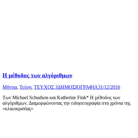
Η µέθοδος των αλγόριθµων
Μήντια
,
Τεύχη
,
ΤΕΥΧΟΣ 3
ΔΗΜΟΣΙΟΓΡΑΦΙΑ
31/12/2016
Των Michael Schudson και Katherine Fink* Η µέθοδος των
αλγόριθµων. Διαµορφώνοντας την ειδησεογραφία στα χρόνια της
«κλικοκρατίας»