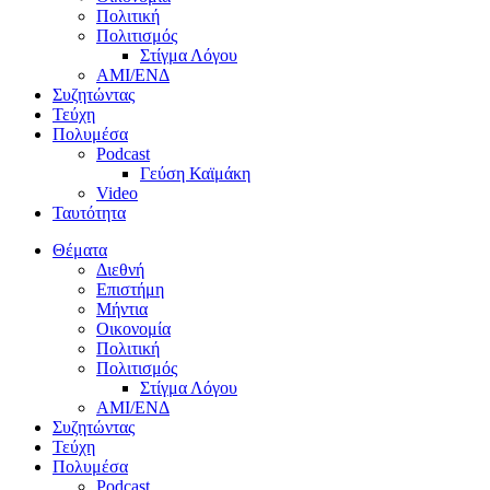
Πολιτική
Πολιτισμός
Στίγμα Λόγου
AMI/ΕΝΔ
Συζητώντας
Τεύχη
Πολυμέσα
Podcast
Γεύση Καϊμάκη
Video
Ταυτότητα
Θέματα
Διεθνή
Επιστήμη
Μήντια
Οικονομία
Πολιτική
Πολιτισμός
Στίγμα Λόγου
AMI/ΕΝΔ
Συζητώντας
Τεύχη
Πολυμέσα
Podcast