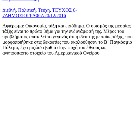
Διεθνή
,
Πολιτική
,
Τεύχη
,
ΤΕΥΧΟΣ 6-
7
ΔΗΜΟΣΙΟΓΡΑΦΙΑ
20/12/2016
Αφιέρωµα: Οικονοµία, τάξη και εισόδηµα. Ο ορισµός της µεσαίας
τάξης είναι το πρώτο βήµα για την ενδυνάµωσή της. Μέρος του
προβλήματος αποτελεί το γεγονός ότι η ιδέα της μεσαίας τάξης, που
μορφοποιήθηκε στις δεκαετίες που ακολούθησαν το Β΄ Παγκόσμιο
Πόλεμο, έχει ριζώσει βαθιά στην ψυχή του έθνους ως
αναπόσπαστο στοιχείο του Αμερικανικού Ονείρου.