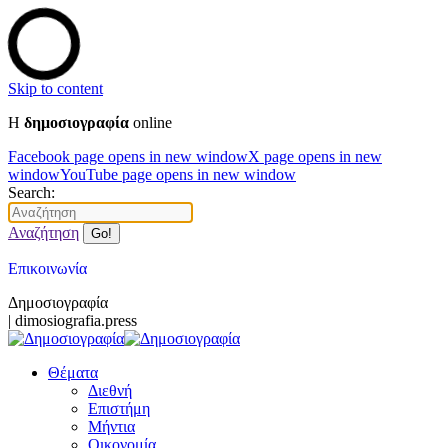
Skip to content
Η
δημοσιογραφία
online
Facebook page opens in new window
X page opens in new
window
YouTube page opens in new window
Search:
Αναζήτηση
Επικοινωνία
Δημοσιογραφία
| dimosiografia.press
Θέματα
Διεθνή
Επιστήμη
Μήντια
Οικονομία