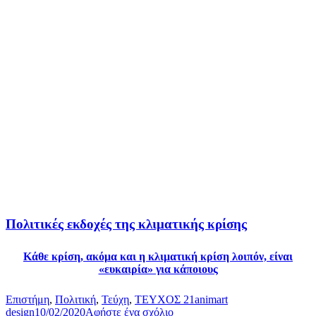
Πολιτικές εκδοχές της κλιματικής κρίσης
Kάθε κρίση, ακόμα και η κλιματική κρίση λοιπόν, είναι
«ευκαιρία» για κάποιους
Επιστήμη
,
Πολιτική
,
Τεύχη
,
ΤΕΥΧΟΣ 21
animart
design
10/02/2020
Αφήστε ένα σχόλιο