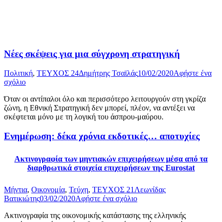
Νέες σκέψεις για μια σύγχρονη στρατηγική
Πολιτική
,
ΤΕΥΧΟΣ 24
Δημήτρης Τσαϊλάς
10/02/2020
Αφήστε ένα
σχόλιο
Όταν οι αντίπαλοι όλο και περισσότερο λειτουργούν στη γκρίζα
ζώνη, η Εθνική Στρατηγική δεν μπορεί, πλέον, να αντέξει να
σκέφτεται μόνο με τη λογική του άσπρου-μαύρου.
Ενημέρωση: δέκα χρόνια εκδοτικές… αποτυχίες
Ακτινογραφία των μηντιακών επιχειρήσεων μέσα από τα
διαρθρωτικά στοιχεία επιχειρήσεων της Eurostat
Μήντια
,
Οικονομία
,
Τεύχη
,
ΤΕΥΧΟΣ 21
Λεωνίδας
Βατικιώτης
03/02/2020
Αφήστε ένα σχόλιο
Ακτινογραφία της οικονομικής κατάστασης της ελληνικής