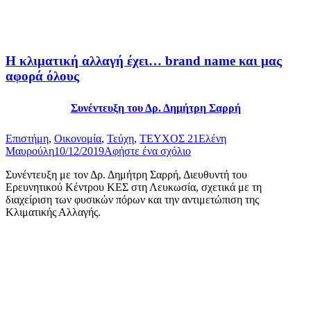
Η κλιματική αλλαγή έχει… brand name και μας
αφορά όλους
Συνέντευξη του Δρ. Δημήτρη Σαρρή
Επιστήμη
,
Οικονομία
,
Τεύχη
,
ΤΕΥΧΟΣ 21
Ελένη
Μαυρούλη
10/12/2019
Αφήστε ένα σχόλιο
Συνέντευξη με τον Δρ. Δημήτρη Σαρρή, Διευθυντή του
Ερευνητικού Κέντρου ΚΕΣ στη Λευκωσία, σχετικά με τη
διαχείριση των φυσικών πόρων και την αντιμετώπιση της
Κλιματικής Αλλαγής.