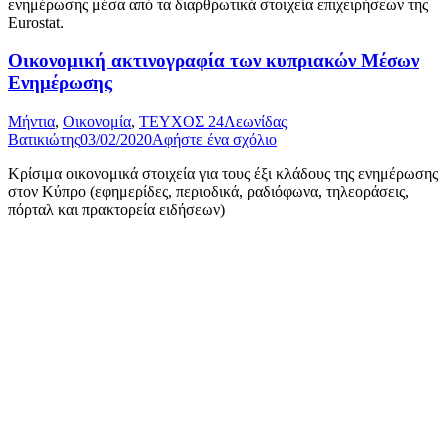
ενημέρωσης μέσα από τα διαρθρωτικά στοιχεία επιχειρήσεων της
Eurostat.
Οικονομική ακτινογραφία των κυπριακών Μέσων
Ενημέρωσης
Μήντια
,
Οικονομία
,
ΤΕΥΧΟΣ 24
Λεωνίδας
Βατικιώτης
03/02/2020
Αφήστε ένα σχόλιο
Κρίσιμα οικονομικά στοιχεία για τους έξι κλάδους της ενημέρωσης
στον Κύπρο (εφημερίδες, περιοδικά, ραδιόφωνα, τηλεοράσεις,
πόρταλ και πρακτορεία ειδήσεων)