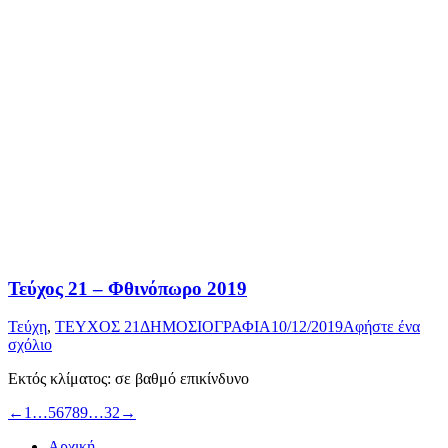
Τεύχος 21 – Φθινόπωρο 2019
Τεύχη
,
ΤΕΥΧΟΣ 21
ΔΗΜΟΣΙΟΓΡΑΦΙΑ
10/12/2019
Αφήστε ένα
σχόλιο
Εκτός κλίματος: σε βαθμό επικίνδυνο
←
1
…
5
6
7
8
9
…
32
→
Αρχική