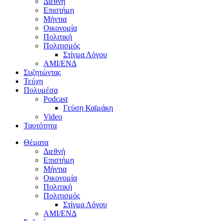
Διεθνή
Επιστήμη
Μήντια
Οικονομία
Πολιτική
Πολιτισμός
Στίγμα Λόγου
AMI/ΕΝΔ
Συζητώντας
Τεύχη
Πολυμέσα
Podcast
Γεύση Καϊμάκη
Video
Ταυτότητα
Θέματα
Διεθνή
Επιστήμη
Μήντια
Οικονομία
Πολιτική
Πολιτισμός
Στίγμα Λόγου
AMI/ΕΝΔ