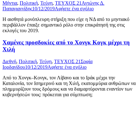
Μήντια
,
Πολιτική
,
Τεύχη
,
ΤΕΥΧΟΣ 21
Αντώνης Δ.
Παπαγιαννίδης
10/12/2019
Αφήστε ένα σχόλιο
Η αισθητά μονόπλευρη στήριξη που είχε η ΝΔ από το μηντιακό
περιβάλλον έπαιξε σημαντικό ρόλο στην επικράτησή της στις
εκλογές του 2019.
Χαμένες προσδοκίες από το Χονγκ Κογκ μέχρι τη
Χιλή
Διεθνή
,
Πολιτική
,
Τεύχη
,
ΤΕΥΧΟΣ 21
Σοφία
Ιορδανίδου
10/12/2019
Αφήστε ένα σχόλιο
Από το Χονγκ–Κονγκ, τον Λίβανο και το Ιράκ μέχρι την
Καταλονία, τον Ισημερινό και τη Χιλή, εκατομμύρια ανθρώπων να
πλημμυρίζουν τους δρόμους και να διαμαρτύρονται εναντίον των
κυβερνήσεών τους: πρόκειται για σύμπτωση;