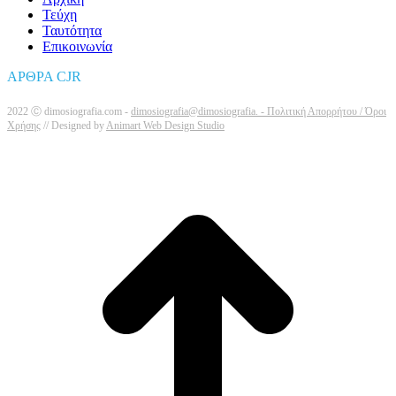
Τεύχη
Ταυτότητα
Επικοινωνία
ΑΡΘΡΑ CJR
2022 Ⓒ dimosiografia.com -
dimosiografia@dimosiografia. -
Πολιτική Απορρήτου / Όροι
Χρήσης
// Designed by
Animart Web Design Studio