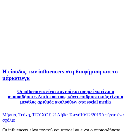
Η είσοδος των influencers στη διαφήμιση και το
μάρκετινγκ
Οι influencers είναι παντού και μπορεί να είναι ο
οποιοσδήποτε. Αυτό που τους κάνει επιδραστικούς είναι ο
μεγάλος αριθμός ακολούθων στα social media
Μήντια
,
Τεύχη
,
ΤΕΥΧΟΣ 21
Λήδα Τσενέ
10/12/2019
Αφήστε ένα
σχόλιο
Οι influencers είναι παντού και μπορεί να είναι ο οποιοσδήποτε.