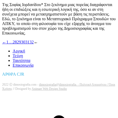
Tης Σοφίας Ιορδανίδου* Στο ξεκίνημα μιας πορείας διαγράφονται
ήδη οι επιδιώξεις και η εσωτερική λογική της, όσο κι αν στη
συνέχεια μπορεί να μετασχηματιστούν με βάση τις περιστάσεις.
Εδώ, το ξεκίνημα είναι το Μεταπτυχιακό Πρόγραμμα Σπουδών του
ΑΠΚΥ, το οποίο στη φιλοσοφία του είχε εξαρχής το άνοιγμα του
προβληματισμού του στον χώρο της Δημοσιογραφίας και της
Επικοινωνίας.
←
1
…
28
29
30
31
32
←
Αρχική
Τεύχη
Ταυτότητα
Επικοινωνία
ΑΡΘΡΑ CJR
2022 Ⓒ dimosiografia.com -
dimosiografia@dimosiografia. -
Πολιτική Απορρήτου / Όροι
Χρήσης
// Designed by
Animart Web Design Studio