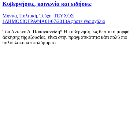
Κυβερνήσεις, κοινωνία και ειδήσεις
Μήντια
,
Πολιτική
,
Τεύχη
,
ΤΕΥΧΟΣ
1
ΔΗΜΟΣΙΟΓΡΑΦΙΑ
01/07/2013
Αφήστε ένα σχόλιο
Του Αντώνη Δ. Παπαγιαννίδη* Η κυβέρνηση, ως θεσμική μορφή
άσκησης της εξουσίας, είναι στην πραγματικότητα κάτι πολύ πιο
πολύπλοκο και πολύμορφο.