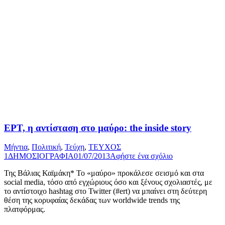
ΕΡΤ, η αντίσταση στο µαύρο: the inside story
Μήντια
,
Πολιτική
,
Τεύχη
,
ΤΕΥΧΟΣ
1
ΔΗΜΟΣΙΟΓΡΑΦΙΑ
01/07/2013
Αφήστε ένα σχόλιο
Της Βάλιας Καϊμάκη* Το «μαύρο» προκάλεσε σεισμό και στα
social media, τόσο από εγχώριους όσο και ξένους σχολιαστές, με
το αντίστοιχο hashtag στο Twitter (#ert) να μπαίνει στη δεύτερη
θέση της κορυφαίας δεκάδας των worldwide trends της
πλατφόρμας.