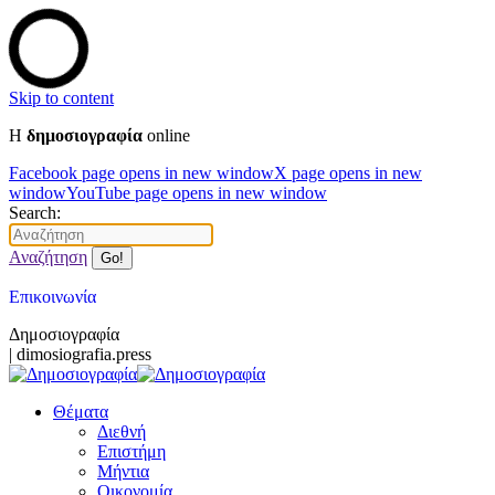
Skip to content
Η
δημοσιογραφία
online
Facebook page opens in new window
X page opens in new
window
YouTube page opens in new window
Search:
Αναζήτηση
Επικοινωνία
Δημοσιογραφία
| dimosiografia.press
Θέματα
Διεθνή
Επιστήμη
Μήντια
Οικονομία