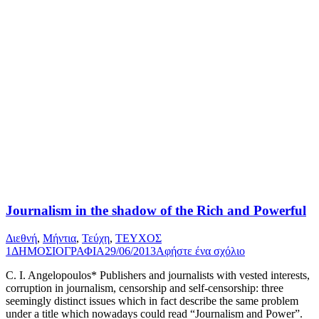
Journalism in the shadow of the Rich and Powerful
Διεθνή
,
Μήντια
,
Τεύχη
,
ΤΕΥΧΟΣ
1
ΔΗΜΟΣΙΟΓΡΑΦΙΑ
29/06/2013
Αφήστε ένα σχόλιο
C. I. Angelopoulos* Publishers and journalists with vested interests,
corruption in journalism, censorship and self-censorship: three
seemingly distinct issues which in fact describe the same problem
under a title which nowadays could read “Journalism and Power”.