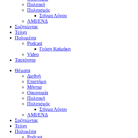
Πολιτική
Πολιτισμός
Στίγμα Λόγου
AMI/ΕΝΔ
Συζητώντας
Τεύχη
Πολυμέσα
Podcast
Γεύση Καϊμάκη
Video
Ταυτότητα
Θέματα
Διεθνή
Επιστήμη
Μήντια
Οικονομία
Πολιτική
Πολιτισμός
Στίγμα Λόγου
AMI/ΕΝΔ
Συζητώντας
Τεύχη
Πολυμέσα
Podcast