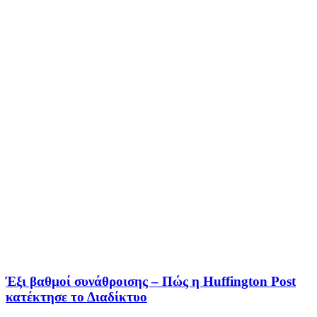
Έξι βαθµοί συνάθροισης – Πώς η Huffington Post
κατέκτησε το Διαδίκτυο