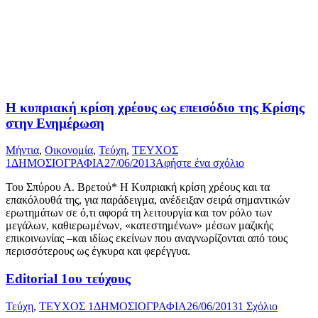
Η κυπριακή κρίση χρέους ως επεισόδιο της Κρίσης
στην Ενηµέρωση
Μήντια
,
Οικονομία
,
Τεύχη
,
ΤΕΥΧΟΣ
1
ΔΗΜΟΣΙΟΓΡΑΦΙΑ
27/06/2013
Αφήστε ένα σχόλιο
Του Σπύρου Α. Βρετού* Η Κυπριακή κρίση χρέους και τα
επακόλουθά της, για παράδειγμα, ανέδειξαν σειρά σημαντικών
ερωτημάτων σε ό,τι αφορά τη λειτουργία και τον ρόλο των
μεγάλων, καθιερωμένων, «κατεστημένων» μέσων μαζικής
επικοινωνίας –και ιδίως εκείνων που αναγνωρίζονται από τους
περισσότερους ως έγκυρα και φερέγγυα.
Editorial 1ου τεύχους
Τεύχη
,
ΤΕΥΧΟΣ 1
ΔΗΜΟΣΙΟΓΡΑΦΙΑ
26/06/2013
1 Σχόλιο